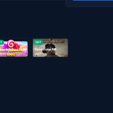
OT
HOT
Tombstone RIP
eet Bonanza 1000
Nolimit City
gmatic Play