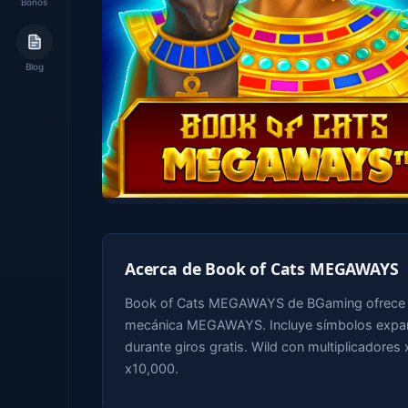
Bonos
Blog
Acerca de
Book of Cats MEGAWAYS
Book of Cats MEGAWAYS de BGaming ofrece 1
mecánica MEGAWAYS. Incluye símbolos expand
durante giros gratis. Wild con multiplicadore
x10,000.