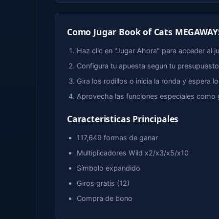
Como Jugar
Book of Cats MEGAWAY
Haz clic en "Jugar Ahora" para acceder al j
Configura tu apuesta segun tu presupuesto
Gira los rodillos o inicia la ronda y espera l
Aprovecha las funciones especiales como gi
Caracteristicas Principales
117,649 formas de ganar
Multiplicadores Wild x2/x3/x5/x10
Símbolo expandido
Giros gratis (12)
Compra de bono