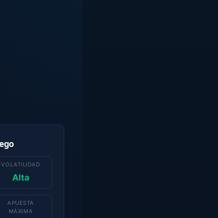
uego
VOLATILIDAD
Alta
APUESTA
MÁXIMA