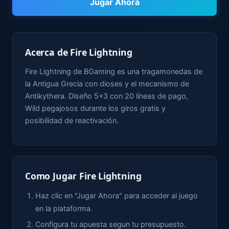
Jugar Ahora
Acerca de
Fire Lightning
Fire Lightning de BGaming es una tragamonedas de
la Antigua Grecia con dioses y el mecanismo de
Antikythera. Diseño 5x3 con 20 líneas de pago,
Wild pegajosos durante los giros gratis y
posibilidad de reactivación.
Como Jugar
Fire Lightning
Haz clic en "Jugar Ahora" para acceder al juego
en la plataforma.
Configura tu apuesta segun tu presupuesto.