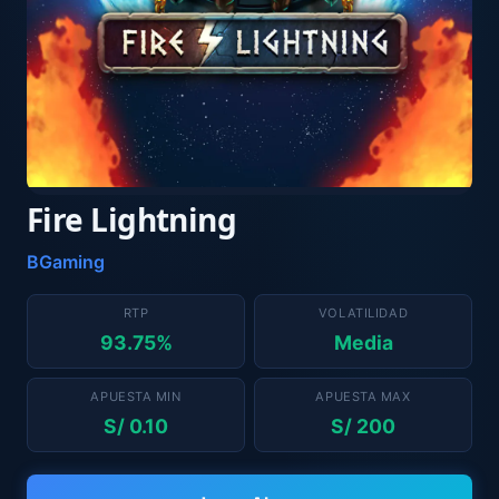
Fire Lightning
BGaming
RTP
VOLATILIDAD
93.75%
Media
APUESTA MIN
APUESTA MAX
S/ 0.10
S/ 200