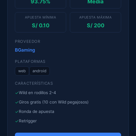
93.75%
Media
APUESTA MÍNIMA
APUESTA MÁXIMA
S/ 0.10
S/ 200
PROVEEDOR
BGaming
PLATAFORMAS
web
android
CARACTERÍSTICAS
✓
Wild en rodillos 2-4
✓
Giros gratis (10 con Wild pegajosos)
✓
Ronda de apuesta
✓
Retrigger