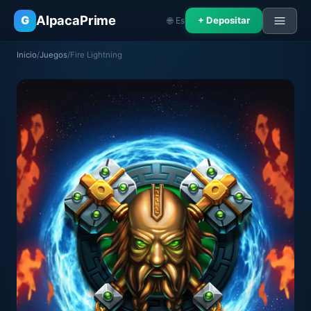
AlpacaPrime
G
+ Depositar
🌐 Es
Inicio
/
Juegos
/
Fire Lightning