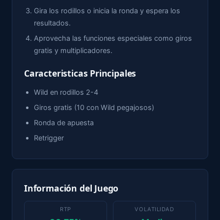
Gira los rodillos o inicia la ronda y espera los
resultados.
Aprovecha las funciones especiales como giros
gratis y multiplicadores.
Caracteristicas Principales
Wild en rodillos 2-4
Giros gratis (10 con Wild pegajosos)
Ronda de apuesta
Retrigger
Información del Juego
RTP
VOLATILIDAD