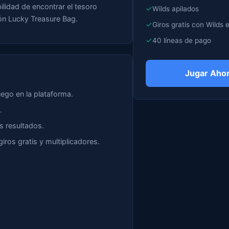
ilidad de encontrar el tesoro
✓
Wilds apilados
ón Lucky Treasure Bag.
✓
Giros gratis con Wilds 
✓
40 líneas de pago
Jugar Aho
uego en la plataforma.
.
os resultados.
ros gratis y multiplicadores.