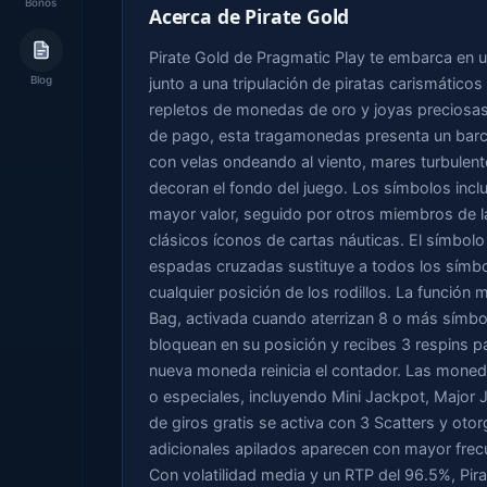
Bonos
Acerca de
Pirate Gold
Pirate Gold de Pragmatic Play te embarca en u
Blog
junto a una tripulación de piratas carismático
repletos de monedas de oro y joyas preciosas. 
de pago, esta tragamonedas presenta un barco
con velas ondeando al viento, mares turbulen
decoran el fondo del juego. Los símbolos inclu
mayor valor, seguido por otros miembros de la
clásicos íconos de cartas náuticas. El símbolo
espadas cruzadas sustituye a todos los símbo
cualquier posición de los rodillos. La funció
Bag, activada cuando aterrizan 8 o más símb
bloquean en su posición y recibes 3 respins
nueva moneda reinicia el contador. Las moned
o especiales, incluyendo Mini Jackpot, Major
de giros gratis se activa con 3 Scatters y oto
adicionales apilados aparecen con mayor frecue
Con volatilidad media y un RTP del 96.5%, Pir