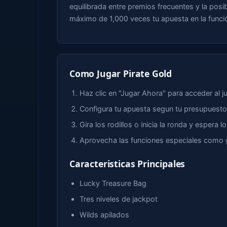
equilibrada entre premios frecuentes y la posib
máximo de 1,000 veces tu apuesta en la funci
Como Jugar
Pirate Gold
Haz clic en "Jugar Ahora" para acceder al j
Configura tu apuesta segun tu presupuesto
Gira los rodillos o inicia la ronda y espera l
Aprovecha las funciones especiales como gi
Caracteristicas Principales
Lucky Treasure Bag
Tres niveles de jackpot
Wilds apilados