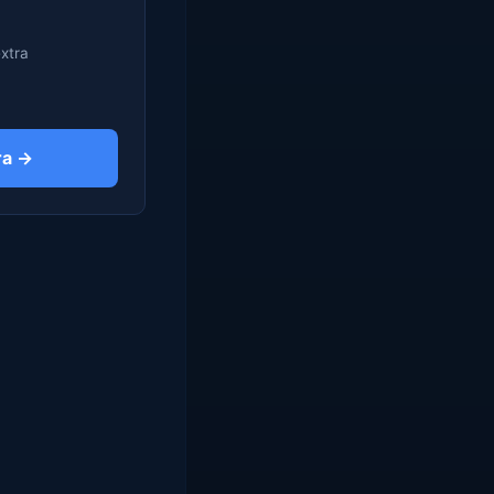
extra
ra →