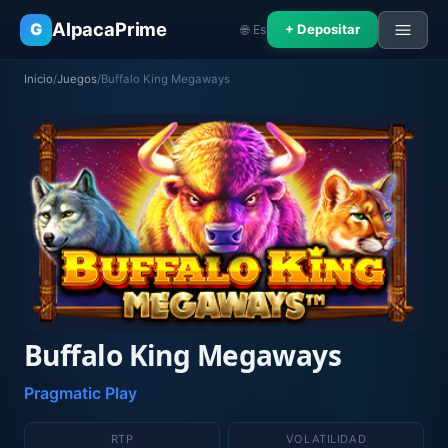
AlpacaPrime
G
+ Depositar
🌐 Es
Inicio
/
Juegos
/
Buffalo King Megaways
Buffalo King Megaways
Pragmatic Play
RTP
VOLATILIDAD