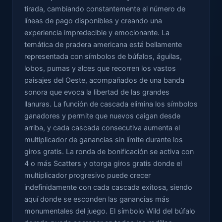
tirada, cambiando constantemente el número de
líneas de pago disponibles y creando una
experiencia impredecible y emocionante. La
temática de pradera americana está bellamente
representada con símbolos de búfalos, águilas,
lobos, pumas y alces que recorren los vastos
paisajes del Oeste, acompañados de una banda
sonora que evoca la libertad de las grandes
llanuras. La función de cascada elimina los símbolos
ganadores y permite que nuevos caigan desde
arriba, y cada cascada consecutiva aumenta el
multiplicador de ganancias sin límite durante los
giros gratis. La ronda de bonificación se activa con
4 o más Scatters y otorga giros gratis donde el
multiplicador progresivo puede crecer
indefinidamente con cada cascada exitosa, siendo
aquí donde se esconden las ganancias más
monumentales del juego. El símbolo Wild del búfalo