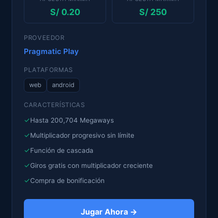
S/ 0.20
S/ 250
PROVEEDOR
Pragmatic Play
PLATAFORMAS
web
android
CARACTERÍSTICAS
✓
Hasta 200,704 Megaways
✓
Multiplicador progresivo sin límite
✓
Función de cascada
✓
Giros gratis con multiplicador creciente
✓
Compra de bonificación
Jugar Ahora →