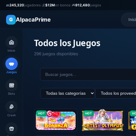
👥
💰
🎮
245,320
jugadores
|
$
12
M
en bonos
|
912,480
juegos
AlpacaPrime
G
Inic
Todos los Juegos
Inicio
296
juegos disponibles
Juegos
7
7
7
Slots
HOT
HOT
H
Crash
Sweet Bonanza
Gates of Olympus
Wo
Pragmatic Play
Pragmatic Play
Pra