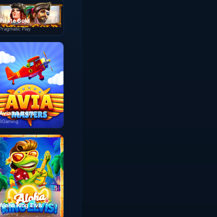
Pirate Gold
Pragmatic Play
Aviamasters
BGaming
Aloha King Elvis
BGaming