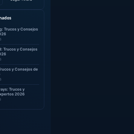
onados
g: Trucos y Consejos
026
6
d: Trucos y Consejos
026
6
Trucos y Consejos de
6
6
ays: Trucos y
xpertos 2026
6