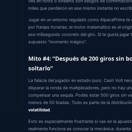
ves en foros o streams son sesgos de confirmación: 
miles que perdieron en ese mismo instante no escri
Jugar en un entorno regulado como AlpacaPrime te 
por franjas horarias; el motor matemático es el origi
ese milisegundo concreto del giro. Si te gusta jugar
supuesto “momento mágico”.
Mito #4: “Después de 200 giros sin b
soltarlo”
La falacia del jugador en estado puro. Cash Volt nec
disparar la ronda de multiplicadores, pero no hay un
compensar una sequía. Podés estar 500 giros sin v
menos de 50 tiradas. Todo es parte de la distribuci
volatilidad
.
Esto es especialmente frustrante si vas en la apues
realmente funciona es conocer la mecánica: durante 