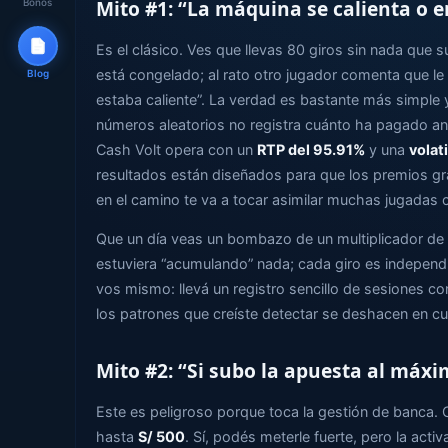
Mito #1: “La máquina se calienta o e
Bonos
Es el clásico. Ves que llevas 80 giros sin nada que 
está congelado; al rato otro jugador comenta que le 
Blog
estaba caliente”. La verdad es bastante más simple y
números aleatorios no registra cuánto ha pagado an
Cash Volt opera con un
RTP del 95.91%
y una
volati
resultados están diseñados para que los premios g
en el camino te va a tocar asimilar muchas jugadas 
Que un día veas un bombazo de un multiplicador de 2
estuviera “acumulando” nada; cada giro es indepen
vos mismo: llevá un registro sencillo de sesiones c
los patrones que creíste detectar se deshacen en cu
Mito #2: “Si subo la apuesta al máxi
Este es peligroso porque toca la gestión de banca.
hasta
S/ 500
. Sí, podés meterle fuerte, pero la act