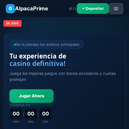
AlpacaPrime
G
+ Depositar
🌐 Es
EN VIVO
No te pierdas los eventos principales
Tu experiencia de
casino definitiva!
Juega los mejores juegos con bonos exclusivos y cuotas
premium
Jugar Ahora
TERMINA EN
00
00
00
:
:
HRS
MIN
SEG