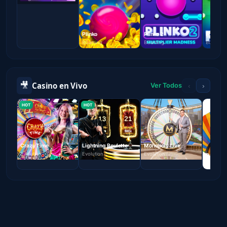
Plinko
Plinko 2
Football
BGaming
BGaming
BGaming
🎥
Casino en Vivo
Ver Todos
‹
›
HOT
HOT
Crazy Time
Lightning Roulette
Monopoly Live
Evolution
Evolution
Evolution
Dream C
Evolution