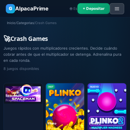
AlpacaPrime
G
+ Depositar
🌐 Es
Inicio
/
Categorias
/
Crash Games
🚀
Crash Games
Juegos rápidos con multiplicadores crecientes. Decide cuándo
cobrar antes de que el multiplicador se detenga. Adrenalina pura
en cada ronda.
8
juegos
disponibles
HOT
NUEVO
Spaceman
Pragmatic Play
Plinko
Plinko 2
BGaming
BGaming