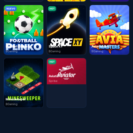
NUEVO
HOT
Football Plinko
Space XY
Aviamasters
BGaming
BGaming
BGaming
HOT
Aviator
Spribe
Minesweeper
BGaming