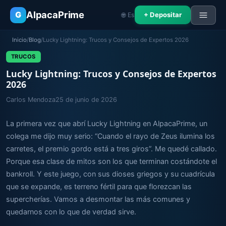
AlpacaPrime
G
+ Depositar
🌐 Es
Inicio
/
Blog
/
Lucky Lightning: Trucos y Consejos de Expertos 2026
TRUCOS
Lucky Lightning: Trucos y Consejos de Expertos
2026
Carlos Mendoza
25 de junio de 2026
La primera vez que abrí Lucky Lightning en AlpacaPrime, un
colega me dijo muy serio: “Cuando el rayo de Zeus ilumina los
carretes, el premio gordo está a tres giros”. Me quedé callado.
Porque esa clase de mitos son los que terminan costándote el
bankroll. Y este juego, con sus dioses griegos y su cuadrícula
que se expande, es terreno fértil para que florezcan las
supercherías. Vamos a desmontar las más comunes y
quedarnos con lo que de verdad sirve.