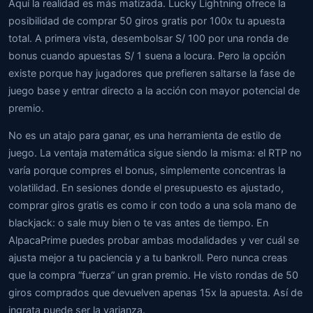
Aquí la realidad es más matizada. Lucky Lightning ofrece la
posibilidad de comprar 50 giros gratis por 100x tu apuesta
total. A primera vista, desembolsar S/ 100 por una ronda de
bonus cuando apuestas S/ 1 suena a locura. Pero la opción
existe porque hay jugadores que prefieren saltarse la fase de
juego base y entrar directo a la acción con mayor potencial de
premio.
No es un atajo para ganar, es una herramienta de estilo de
juego. La ventaja matemática sigue siendo la misma: el RTP no
varía porque compres el bonus, simplemente concentras la
volatilidad. En sesiones donde el presupuesto es ajustado,
comprar giros gratis es como ir con todo a una sola mano de
blackjack: o sale muy bien o te vas antes de tiempo. En
AlpacaPrime puedes probar ambas modalidades y ver cuál se
ajusta mejor a tu paciencia y a tu bankroll. Pero nunca creas
que la compra “fuerza” un gran premio. He visto rondas de 50
giros comprados que devuelven apenas 15x la apuesta. Así de
ingrata puede ser la varianza.