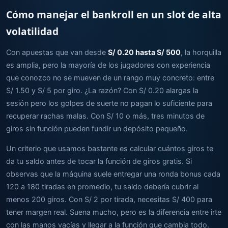
Cómo manejar el bankroll en un slot de alta
volatilidad
Con apuestas que van desde
S/ 0.20 hasta S/ 500
, la horquilla
es amplia, pero la mayoría de los jugadores con experiencia
que conozco no se mueven de un rango muy concreto: entre
S/ 1.50 y S/ 5 por giro. ¿La razón? Con S/ 0.20 alargas la
sesión pero los golpes de suerte no pagan lo suficiente para
recuperar rachas malas. Con S/ 10 o más, tres minutos de
giros sin función pueden fundir un depósito pequeño.
Un criterio que usamos bastante es calcular cuántos giros te
da tu saldo antes de tocar la función de giros gratis. Si
observas que la máquina suele entregar una ronda bonus cada
120 a 180 tiradas en promedio, tu saldo debería cubrir al
menos 200 giros. Con S/ 2 por tirada, necesitas S/ 400 para
tener margen real. Suena mucho, pero es la diferencia entre irte
con las manos vacías y llegar a la función que cambia todo.