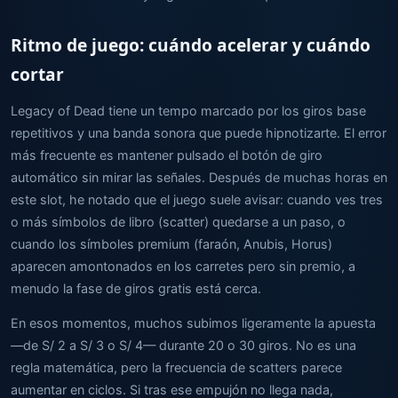
Ritmo de juego: cuándo acelerar y cuándo
cortar
Legacy of Dead tiene un tempo marcado por los giros base
repetitivos y una banda sonora que puede hipnotizarte. El error
más frecuente es mantener pulsado el botón de giro
automático sin mirar las señales. Después de muchas horas en
este slot, he notado que el juego suele avisar: cuando ves tres
o más símbolos de libro (scatter) quedarse a un paso, o
cuando los símboles premium (faraón, Anubis, Horus)
aparecen amontonados en los carretes pero sin premio, a
menudo la fase de giros gratis está cerca.
En esos momentos, muchos subimos ligeramente la apuesta
—de S/ 2 a S/ 3 o S/ 4— durante 20 o 30 giros. No es una
regla matemática, pero la frecuencia de scatters parece
aumentar en ciclos. Si tras ese empujón no llega nada,