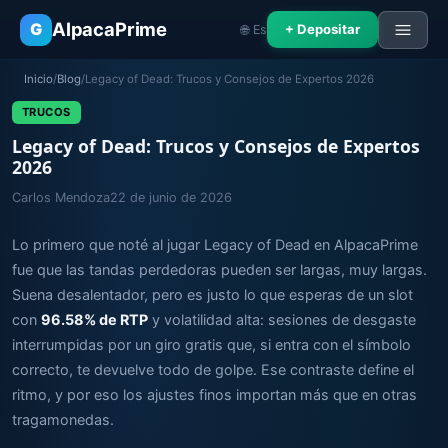
AlpacaPrime
G
+ Depositar
🌐 Es
Inicio
/
Blog
/
Legacy of Dead: Trucos y Consejos de Expertos 2026
TRUCOS
Legacy of Dead: Trucos y Consejos de Expertos
2026
Carlos Mendoza
22 de junio de 2026
Lo primero que noté al jugar Legacy of Dead en AlpacaPrime
fue que las tandas perdedoras pueden ser largas, muy largas.
Suena desalentador, pero es justo lo que esperas de un slot
con
96.58% de RTP
y volatilidad alta: sesiones de desgaste
interrumpidas por un giro gratis que, si entra con el símbolo
correcto, te devuelve todo de golpe. Ese contraste define el
ritmo, y por eso los ajustes finos importan más que en otras
tragamonedas.