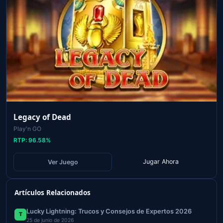
Legacy of Dead
Play'n GO
RTP:
96.58
%
Jugar Ahora
Ver Juego
Artículos Relacionados
Lucky Lightning: Trucos y Consejos de Expertos 2026
T
25 de junio de 2026