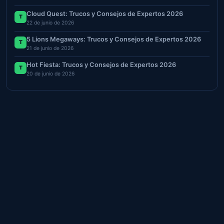
Cloud Quest: Trucos y Consejos de Expertos 2026
T
22 de junio de 2026
5 Lions Megaways: Trucos y Consejos de Expertos 2026
T
21 de junio de 2026
Hot Fiesta: Trucos y Consejos de Expertos 2026
T
20 de junio de 2026