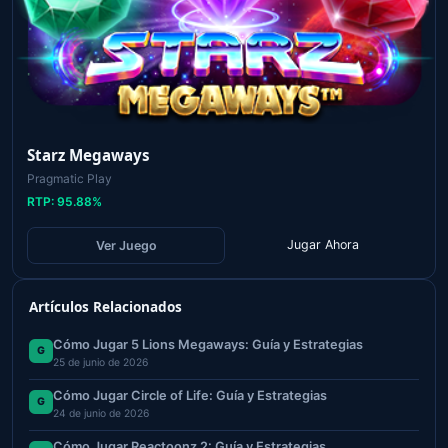
Starz Megaways
Pragmatic Play
RTP:
95.88
%
Jugar Ahora
Ver Juego
Artículos Relacionados
Cómo Jugar 5 Lions Megaways: Guía y Estrategias
G
25 de junio de 2026
Cómo Jugar Circle of Life: Guía y Estrategias
G
24 de junio de 2026
Cómo Jugar Reactoonz 2: Guía y Estrategias