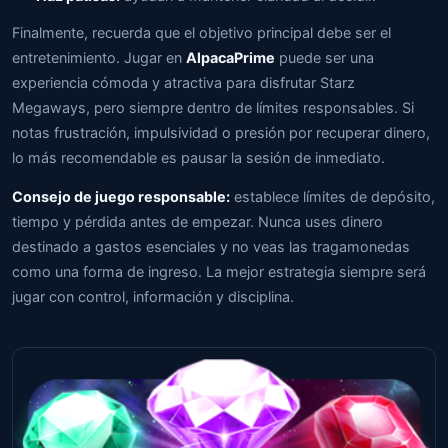
Finalmente, recuerda que el objetivo principal debe ser el
entretenimiento. Jugar en
AlpacaPrime
puede ser una
experiencia cómoda y atractiva para disfrutar Starz
Megaways, pero siempre dentro de límites responsables. Si
notas frustración, impulsividad o presión por recuperar dinero,
lo más recomendable es pausar la sesión de inmediato.
Consejo de juego responsable:
establece límites de depósito,
tiempo y pérdida antes de empezar. Nunca uses dinero
destinado a gastos esenciales y no veas las tragamonedas
como una forma de ingreso. La mejor estrategia siempre será
jugar con control, información y disciplina.