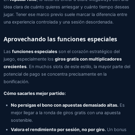
idea clara de cuánto quieres arriesgar y cuánto tiempo deseas
jugar. Tener ese marco previo suele marcar la diferencia entre
una experiencia controlada y una sesión desordenada.
Aprovechando las funciones especiales
Las
funciones especiales
son el corazón estratégico del
juego, especialmente los
giros gratis con multiplicadores
crecientes
. En muchos slots de este estilo, la mayor parte del
potencial de pago se concentra precisamente en la
bonificación.
Cómo sacarles mejor partido:
No persigas el bono con apuestas demasiado altas.
Es
mejor llegar a la ronda de giros gratis con una apuesta
sostenible.
Valora el rendimiento por sesión, no por giro.
Un bonus