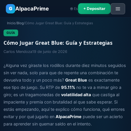
AlpacaPrime
G
+ Depositar
🌐 Es
Inicio
/
Blog
/
Cómo Jugar Great Blue: Guía y Estrategias
GUÍA
Cómo Jugar Great Blue: Guía y Estrategias
Carlos Mendoza
19 de junio de 2026
¿Alguna vez giraste los rodillos durante diez minutos seguidos
sin ver nada, solo para que de repente una combinación te
devuelva todo y un poco más?
Great Blue
es exactamente
ese tipo de juego. Su RTP de
95.11%
no te va a mimar giro a
giro; es un tragamonedas de
volatilidad alta
que castiga al
impaciente y premia con brutalidad al que sabe esperar. Si
estás empezando, aquí te explico cómo funciona, qué errores
evitar y por qué jugarlo en
AlpacaPrime
puede ser un acierto
para aprender sin quemar saldo en el intento.