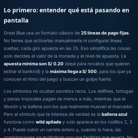
Lo primero: entender qué está pasando en
pantalla
Great Blue usa un formato clásico de
25 líneas de pago fijas
.
No tienes que activarlas manualmente ni configurar líneas
sueltas; cada giro apuesta en las 25. Eso simplifica las cosas:
solo decides el valor de la moneda y el nivel de apuesta. La
apuesta mínima son S/ 0.20
(ideal para novatos que quieren
estirar el bankroll) y la
máxima llega a S/ 500
, para los que ya
conocen el ritmo del juego y buscan un golpe fuerte.
Los símbolos no ocultan secretos raros. Los delfines, tortugas
y peces tropicales pagan de menos a más, mientras que el
tiburón y la ballena son los que realmente mueven el marcador.
Pero el símbolo que te interesa de verdad es la
ballena azul
:
funciona como
wild apilado
y solo aparece en los rodillos 2, 3
y 4. Puede cubrir un carrete entero y, cuando lo hace, las
combinaciones se multiplican con una facilidad que asusta. No