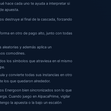
é hace cada uno te ayuda a interpretar si
 de apuesta.
os destruye al final de la cascada, forzando
forma en otro de pago alto, junto con todas
 aleatorias y además aplica un
 esos comodines.
odos los símbolos que atraviesa en el mismo
pe.
ula y convierte todas sus instancias en otro
e los que quedaron alrededor.
 los Energoon bien sincronizados son lo que
arga. Cuando juego en AlpacaPrime, vigilar
engo la apuesta o la bajo un escalón