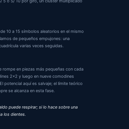
 5 o S/ 10 por giro, un clúster multiplicado
de 10 a 15 símbolos aleatorios en el mismo
ablamos de pequeños empujones: una
 cuadrícula varias veces seguidas.
e rompe en piezas más pequeñas con cada
dines 2x2 y luego en nueve comodines
 potencial aquí es salvaje; el límite teórico
mpre se alcanza en esta fase.
ldo puede respirar; si lo hace sobre una
 los dientes.