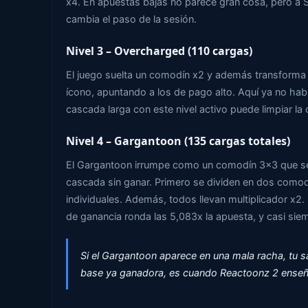
x4. En apuestas bajas no parece gran cosa, pero a S/
cambia el paso de la sesión.
Nivel 3 – Overcharged (110 cargas)
El juego suelta un comodín x2 y además transforma 
ícono, apuntando a los de pago alto. Aquí ya no h
cascada larga con este nivel activo puede limpiar la
Nivel 4 – Gargantoon (135 cargas totales)
El Gargantoon irrumpe como un comodín 3x3 que s
cascada sin ganar. Primero se dividen en dos como
individuales. Además, todos llevan multiplicador x2. El
de ganancia ronda las 5,083x la apuesta, y casi sie
Si el Gargantoon aparece en una mala racha, tu sa
base ya ganadora, es cuando Reactoonz 2 enseña