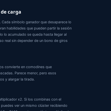
 de carga
go. Cada símbolo ganador que desaparece lo
beran habilidades que pueden partir la sesión
odo lo acumulado se queda hasta llegar al
so real sin depender de un bono de giros
 los convierte en comodines que
ascadas. Parece menor, pero esos
 y alargar la tirada.
iplicador x2. Si los combinas con el
, puedes ver un mismo clúster recibiendo