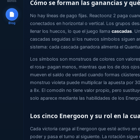
Cómo se forman las ganancias y qué
Bonos
No hay líneas de pago fijas. Reactoonz 2 paga cuan
conectados en horizontal o vertical. Los grupos d
Blog
llenar los huecos, lo que el juego llama
cascadas
. U
cascadas seguidas si los nuevos símbolos siguen ar
sistema: cada cascada ganadora alimenta el Quantum
Los símbolos son monstruos de colores con valores d
el rosa– pagan menos, mientras que los de dos ojos –
mueven el saldo de verdad cuando formas clústeres
monstruo violeta puede multiplicar la apuesta por 3
a 8x. El comodín no tiene valor propio, pero sustitu
solo aparece mediante las habilidades de los Energ
Los cinco Energoon y su rol en la cu
Cada victoria carga al Energoon que esté activo en 
poder y pasa el turno al siguiente. La rotación sigue 