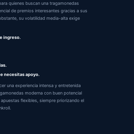
 para quienes buscan una tragamonedas
encial de premios interesantes gracias a sus
bstante, su volatilidad media-alta exige
e ingreso.
as.
ue necesitas apoyo.
er una experiencia intensa y entretenida
ragamonedas moderna con buen potencial
apuestas flexibles, siempre priorizando el
kroll.