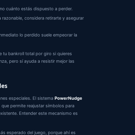
o cuánto estás dispuesto a perder.
 razonable, considera retirarte y asegurar
inmediato lo perdido suele empeorar la
tu bankroll total por giro si quieres
za, pero sí ayuda a resistir mejor las
les
nes especiales. El sistema
PowerNudge
 que permite reajustar símbolos para
 existente. Entender este mecanismo es
ás esperado del juego, porque ahí es