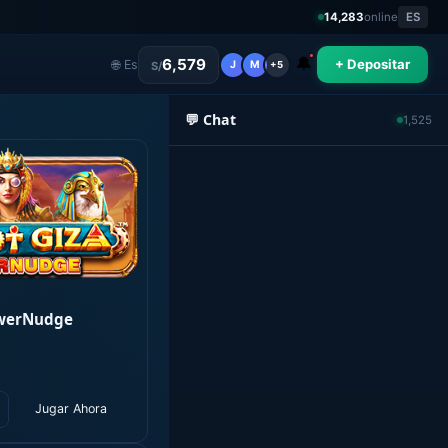
14,283
online
ES
🔔
6,579
+ Depositar
🌐 Es
J
M
S/
+5
💬 Chat
1,525
owerNudge
Jugar Ahora