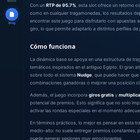
Bonos
Con un
RTP de 95.7%
, esta slot ofrece un retorno 
como en cualquier tragamonedas, los resultados de
encontrar este juego para disfrutarlo con apuestas 
Blog
giro, lo que permite adaptarlo a distintos perfiles de
Cómo funciona
La dinámica base se apoya en una estructura de t
temáticos inspirados en el antiguo Egipto. El gran at
sobre todo el sistema
Nudge
, que puede hacer que 
combinaciones ganadoras o mejorar una posición cl
Además, el juego incorpora
giros gratis
y
multiplic
potencial de premios. Esto significa que no solo im
activar las rondas especiales en el momento adecuad
En términos prácticos, lo mejor es pensar en esta 
medio-alto: no suele entregar premios constantes,
puede generar sesiones muy emocionantes.