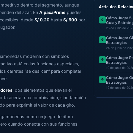
competitivo dentro del segmento, aunque
Artículos Relaci
penden del azar. En
AlpacaPrime
puedes
Cómo Jugar 5 
accesibles, desde
S/ 0.20
hasta
S/ 500
por
G
Guía y Estrate
 jugador.
25 de junio de 202
Cómo Jugar Cir
G
Estrategias
24 de junio de 202
ragamonedas moderna con símbolos
Cómo Jugar Re
G
Estrategias
ractivo está en las funciones especiales,
19 de junio de 202
los carretes “se deslicen” para completar
Cómo Jugar Gre
ave.
G
Estrategias
19 de junio de 202
adores
, dos elementos que elevan el
porta acertar una combinación, sino también
o para exprimir el valor de cada giro.
tragamonedas como un juego de ritmo
 pero cuando conecta con sus funciones