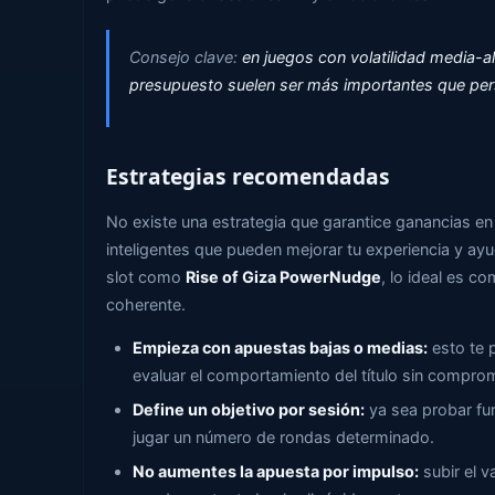
Consejo clave:
en juegos con volatilidad media-alt
presupuesto suelen ser más importantes que pers
Estrategias recomendadas
No existe una estrategia que garantice ganancias e
inteligentes que pueden mejorar tu experiencia y ayu
slot como
Rise of Giza PowerNudge
, lo ideal es c
coherente.
Empieza con apuestas bajas o medias:
esto te 
evaluar el comportamiento del título sin compro
Define un objetivo por sesión:
ya sea probar fu
jugar un número de rondas determinado.
No aumentes la apuesta por impulso:
subir el v