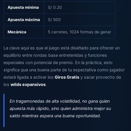
Apuesta mínima
S/ 0.20
Apuesta máxima
S/ 500
Mecánica
5 carretes, 1024 formas de ganar
La clave aquí es que el juego está diseñado para ofrecer un
equilibrio entre rondas base entretenidas y funciones
especiales con potencial de premio. En la práctica, esto
significa que una buena parte de tu expectativa como jugador
estará ligada a activar los
Giros Gratis
y sacar provecho de
los
wilds expansivos
.
En tragamonedas de alta volatilidad, no gana quien
apuesta más rápido, sino quien administra mejor su
saldo mientras espera una buena oportunidad.