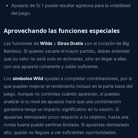
Apuesta de S/ 1 puede resultar agresiva para la volatilidad
del juego.
Aprovechando las funciones especiales
Las funciones de
Wilds
y
Giros Gratis
son el corazón de Big
Bamboo. Si quieres sacarle el mayor partido, debes entender
que su valor no está solo en activarlas, sino en llegar a ellas
con una apuesta coherente y saldo suficiente.
Los
símbolos Wild
ayudan a completar combinaciones, por lo
que pueden mejorar el rendimiento incluso en la parte base del
juego. Aunque no controlas cuándo aparecen, sí puedes
analizar si tu nivel de apuesta hace que una combinación
ganadora tenga un impacto significativo en tu sesión. Si
apuestas demasiado poco respecto a tu objetivo, hasta una
ronda buena puede sentirse limitada. Si apuestas demasiado
alto, quizás no llegues a ver suficientes oportunidades.