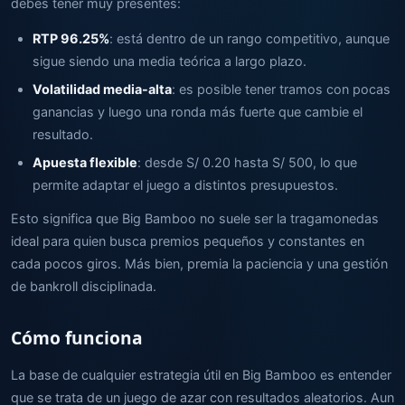
debes tener muy presentes:
RTP 96.25%
: está dentro de un rango competitivo, aunque
sigue siendo una media teórica a largo plazo.
Volatilidad media-alta
: es posible tener tramos con pocas
ganancias y luego una ronda más fuerte que cambie el
resultado.
Apuesta flexible
: desde S/ 0.20 hasta S/ 500, lo que
permite adaptar el juego a distintos presupuestos.
Esto significa que Big Bamboo no suele ser la tragamonedas
ideal para quien busca premios pequeños y constantes en
cada pocos giros. Más bien, premia la paciencia y una gestión
de bankroll disciplinada.
Cómo funciona
La base de cualquier estrategia útil en Big Bamboo es entender
que se trata de un juego de azar con resultados aleatorios. Aun