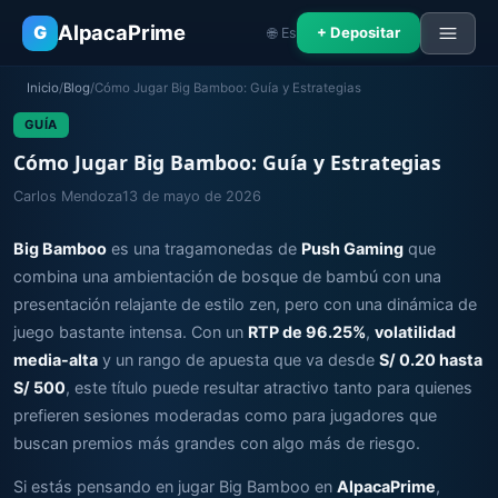
AlpacaPrime
G
+ Depositar
🌐 Es
Inicio
/
Blog
/
Cómo Jugar Big Bamboo: Guía y Estrategias
GUÍA
Cómo Jugar Big Bamboo: Guía y Estrategias
Carlos Mendoza
13 de mayo de 2026
Big Bamboo
es una tragamonedas de
Push Gaming
que
combina una ambientación de bosque de bambú con una
presentación relajante de estilo zen, pero con una dinámica de
juego bastante intensa. Con un
RTP de 96.25%
,
volatilidad
media-alta
y un rango de apuesta que va desde
S/ 0.20 hasta
S/ 500
, este título puede resultar atractivo tanto para quienes
prefieren sesiones moderadas como para jugadores que
buscan premios más grandes con algo más de riesgo.
Si estás pensando en jugar Big Bamboo en
AlpacaPrime
,