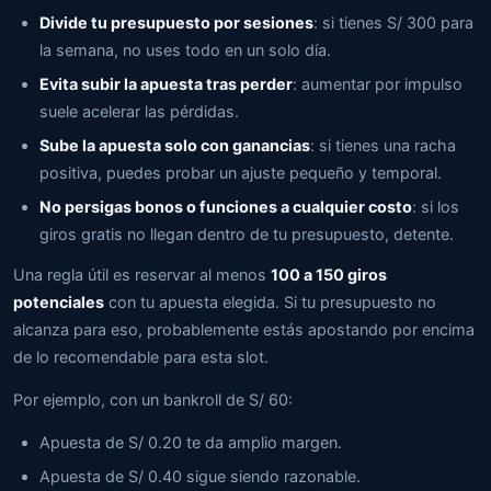
Divide tu presupuesto por sesiones
: si tienes S/ 300 para
la semana, no uses todo en un solo día.
Evita subir la apuesta tras perder
: aumentar por impulso
suele acelerar las pérdidas.
Sube la apuesta solo con ganancias
: si tienes una racha
positiva, puedes probar un ajuste pequeño y temporal.
No persigas bonos o funciones a cualquier costo
: si los
giros gratis no llegan dentro de tu presupuesto, detente.
Una regla útil es reservar al menos
100 a 150 giros
potenciales
con tu apuesta elegida. Si tu presupuesto no
alcanza para eso, probablemente estás apostando por encima
de lo recomendable para esta slot.
Por ejemplo, con un bankroll de S/ 60:
Apuesta de S/ 0.20 te da amplio margen.
Apuesta de S/ 0.40 sigue siendo razonable.