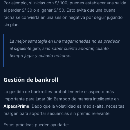
Por ejemplo, si inicias con S/ 100, puedes establecer una salida
al perder S/ 30 o al ganar S/ 50. Esto evita que una buena
racha se convierta en una sesión negativa por seguir jugando
sin plan.
La mejor estrategia en una tragamonedas no es predecir
el siguiente giro, sino saber cuánto apostar, cuánto
tiempo jugar y cuándo retirarse.
Gestión de bankroll
La gestión de bankroll es probablemente el aspecto más
importante para jugar Big Bamboo de manera inteligente en
AlpacaPrime
. Dado que la volatilidad es media-alta, necesitas
margen para soportar secuencias sin premio relevante.
Estas prácticas pueden ayudarte: