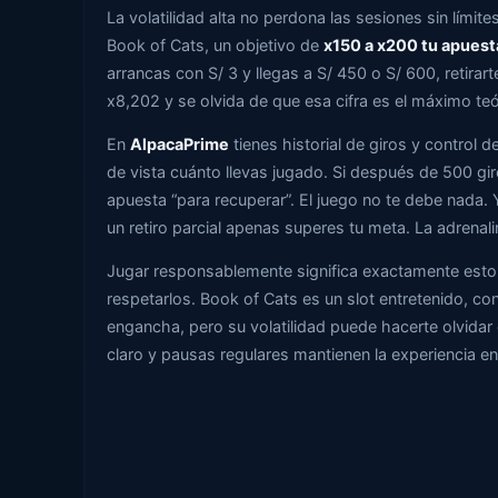
La volatilidad alta no perdona las sesiones sin límit
Book of Cats, un objetivo de
x150 a x200 tu apuest
arrancas con S/ 3 y llegas a S/ 450 o S/ 600, retirar
x8,202 y se olvida de que esa cifra es el máximo te
En
AlpacaPrime
tienes historial de giros y control 
de vista cuánto llevas jugado. Si después de 500 gir
apuesta “para recuperar”. El juego no te debe nada. 
un retiro parcial apenas superes tu meta. La adrena
Jugar responsablemente significa exactamente esto:
respetarlos. Book of Cats es un slot entretenido, c
engancha, pero su volatilidad puede hacerte olvida
claro y pausas regulares mantienen la experiencia en