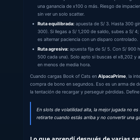
una ganancia de x100 o más. Riesgo de impacienc
sin ver un solo scatter.
Ruta equilibrada:
apuesta de S/ 3. Hasta 300 gi
300). Si llegas a S/ 1,200 de saldo, subes a S/ 4; 
es alternar paciencia con un disparo controlado.
Ruta agresiva:
apuesta fija de S/ 5. Con S/ 900
500 cada una). Solo apto si buscas el x8,202 y
en menos de media hora.
Cuando cargas Book of Cats en
AlpacaPrime
, la in
compra de bono en segundos. Eso es un arma de doble 
la tentación de recargar y perseguir pérdidas. Define t
En slots de volatilidad alta, la mejor jugada no es
retirarte cuando estás arriba y no convertir una 
Lo que aprendí después de varias se