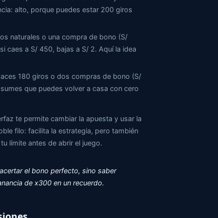
ia: alto, porque puedes estar 200 giros
ros naturales o una compra de bono (S/
si caes a S/ 450, bajas a S/ 2. Aquí la idea
 haces 180 giros o dos compras de bono (S/
 asumes que puedes volver a casa con cero
terfaz te permite cambiar la apuesta y usar la
filo: facilita la estrategia, pero también
u límite antes de abrir el juego.
 acertar el bono perfecto, sino saber
ganancia de x300 en un recuerdo.
siones