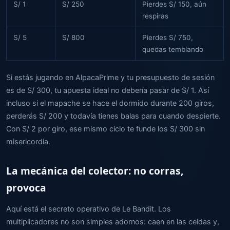
S/ 1
S/ 250
Pierdes S/ 150, aún
respiras
S/ 5
S/ 800
Pierdes S/ 750,
quedas temblando
Si estás jugando en AlpacaPrime y tu presupuesto de sesión
es de S/ 300, tu apuesta ideal no debería pasar de S/ 1. Así
incluso si el mapache se hace el dormido durante 200 giros,
perderás S/ 200 y todavía tienes balas para cuando despierte.
Con S/ 2 por giro, ese mismo ciclo te funde los S/ 300 sin
misericordia.
La mecánica del colector: no corras,
provoca
Aquí está el secreto operativo de Le Bandit. Los
multiplicadores no son simples adornos: caen en las celdas y,