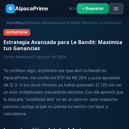
AlpacaPrime
G
+ Depositar
🌐 Es
Inicio
/
Blog
/
Estrategia Avanzada para Le Bandit: Maximiza tus Ganancias
ESTRATEGIA
Estrategia Avanzada para Le Bandit: Maximiza
tus Ganancias
Carlos Mendoza
21 de junio de 2026
Te confieso algo: la primera vez que abrí Le Bandit en
AlpacaPrime, me confié del RTP de 96.35% y puse apuestas
de S/ 2. A los doce minutos ya había quemado S/ 120 sin ver
un solo multiplicador persistente decente. Ese día aprendí que
la etiqueta “volatilidad alta” no es un adorno: este mapache
parisino castiga al que no planea su sesión con lápiz y
calculadora.