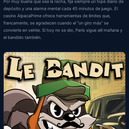
Por muy buena que sea la racha, fija siempre un tope diario de
depósito y una alarma mental cada 45 minutos de juego. El
casino AlpacaPrime ofrece herramientas de límites que,
francamente, se agradecen cuando el “un giro más” se
convierte en veinte. Si hoy no se dio, París sigue allí mañana y
el bandido también.