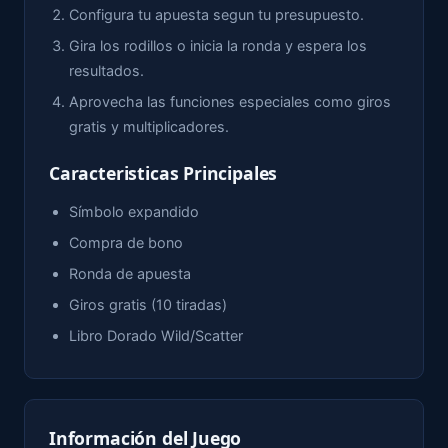
Configura tu apuesta segun tu presupuesto.
Gira los rodillos o inicia la ronda y espera los
resultados.
Aprovecha las funciones especiales como giros
gratis y multiplicadores.
Caracteristicas Principales
Símbolo expandido
Compra de bono
Ronda de apuesta
Giros gratis (10 tiradas)
Libro Dorado Wild/Scatter
Información del Juego