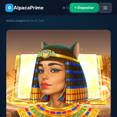
AlpacaPrime
G
+ Depositar
🌐 Es
Inicio
/
Juegos
/
Book of Cats