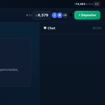
14,283
online
ES
🔔
6,579
+ Depositar
🌐 Es
J
M
S/
+5
💬 Chat
1,525
ragamonedas,