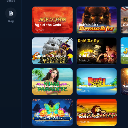
Bonos
Blog
Age of the Gods
Buffalo Blitz
Playtech
Playtech
Pla
Captain's Treasure
Gold Rally
Ja
Playtech
Playtech
Pla
Thai Paradise
Beach Life
Sa
Playtech
Playtech
Pla
Jade Butterfly
Wild Gambler
Playtech
Playtech