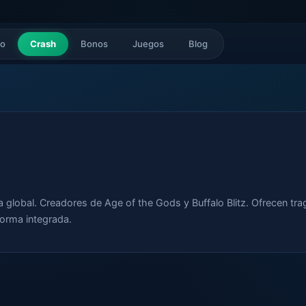
io
Crash
Bonos
Juegos
Blog
a global. Creadores de Age of the Gods y Buffalo Blitz. Ofrecen t
forma integrada.