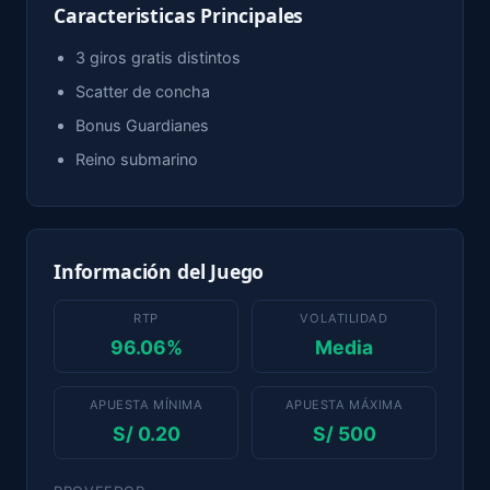
Caracteristicas Principales
3 giros gratis distintos
Scatter de concha
Bonus Guardianes
Reino submarino
Información del Juego
RTP
VOLATILIDAD
96.06%
Media
APUESTA MÍNIMA
APUESTA MÁXIMA
S/ 0.20
S/ 500