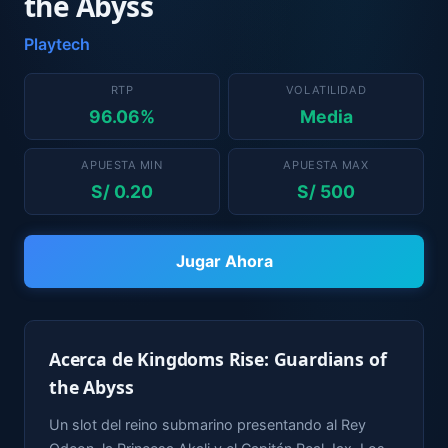
the Abyss
Playtech
RTP
VOLATILIDAD
96.06%
Media
APUESTA MIN
APUESTA MAX
S/ 0.20
S/ 500
Jugar Ahora
Acerca de
Kingdoms Rise: Guardians of
the Abyss
Un slot del reino submarino presentando al Rey