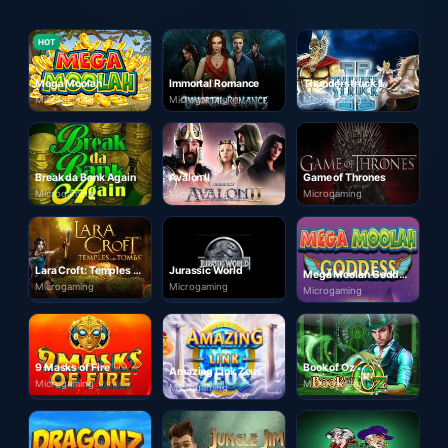
HOT
Mega Moolah
Immortal Romance
Thunderstruck II
Microgaming
Microgaming
Microgaming
Break da Bank Again
Avalon II
Game of Thrones
Microgaming
Microgaming
Microgaming
Lara Croft: Temples and Tombs
Jurassic World
Mega Moolah Goddess
Microgaming
Microgaming
Microgaming
9 Masks of Fire
Book of Oz
Amazing Link Zeus
Microgaming
Microgaming
Microgaming