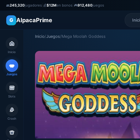
👥
💰
🎮
245,320
jugadores
|
$
12
M
en bonos
|
912,480
juegos
AlpacaPrime
G
Inic
Inicio
/
Juegos
/
Mega Moolah Goddess
Inicio
Juegos
7
7
7
Slots
Crash