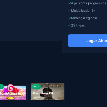
✓
4 jackpots progresivos
✓
Multiplicador 6x
✓
Mitología egipcia
✓
25 líneas
Jugar Aho
OT
HOT
Tombstone RIP
eet Bonanza 1000
Nolimit City
gmatic Play