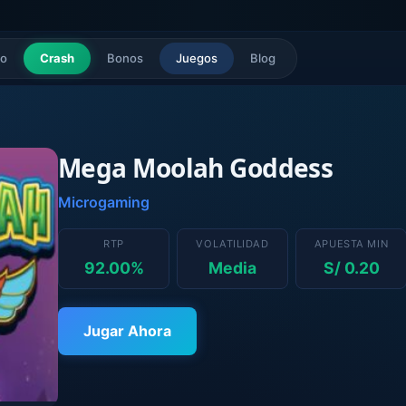
io
Crash
Bonos
Juegos
Blog
Mega Moolah Goddess
Microgaming
RTP
VOLATILIDAD
APUESTA MIN
92.00%
Media
S/ 0.20
Jugar Ahora