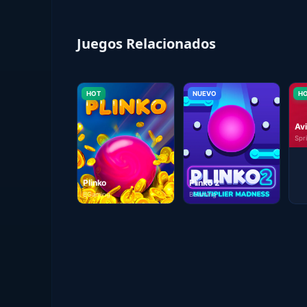
Juegos Relacionados
HOT
NUEVO
H
Avi
Spr
Plinko
Plinko 2
BGaming
BGaming