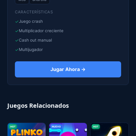
CARACTERÍSTICAS
✓
Juego crash
✓
Multiplicador creciente
✓
Cash out manual
✓
Multijugador
Jugar Ahora →
Juegos Relacionados
HOT
NUEVO
HOT