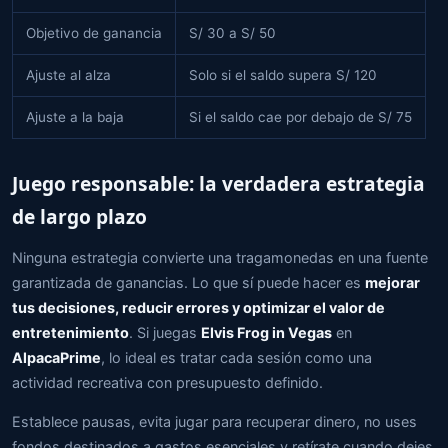
Objetivo de ganancia
S/ 30 a S/ 50
Ajuste al alza
Solo si el saldo supera S/ 120
Ajuste a la baja
Si el saldo cae por debajo de S/ 75
Juego responsable: la verdadera estrategia
de largo plazo
Ninguna estrategia convierte una tragamonedas en una fuente
garantizada de ganancias. Lo que sí puede hacer es
mejorar
tus decisiones, reducir errores y optimizar el valor de
entretenimiento
. Si juegas
Elvis Frog in Vegas
en
AlpacaPrime
, lo ideal es tratar cada sesión como una
actividad recreativa con presupuesto definido.
Establece pausas, evita jugar para recuperar dinero, no uses
fondos destinados a gastos esenciales y retírate cuando dejes