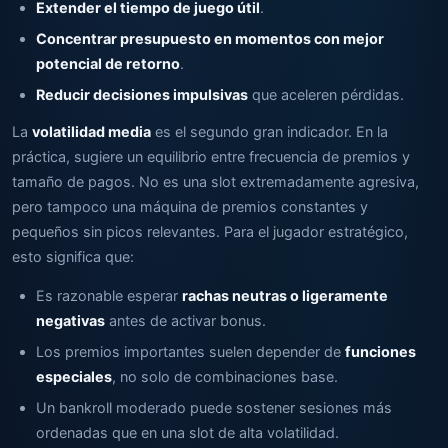
Extender el tiempo de juego útil
.
Concentrar presupuesto en momentos con mejor
potencial de retorno
.
Reducir decisiones impulsivas
que aceleren pérdidas.
La
volatilidad media
es el segundo gran indicador. En la
práctica, sugiere un equilibrio entre frecuencia de premios y
tamaño de pagos. No es una slot extremadamente agresiva,
pero tampoco una máquina de premios constantes y
pequeños sin picos relevantes. Para el jugador estratégico,
esto significa que:
Es razonable esperar
rachas neutras o ligeramente
negativas
antes de activar bonus.
Los premios importantes suelen depender de
funciones
especiales
, no solo de combinaciones base.
Un bankroll moderado puede sostener sesiones más
ordenadas que en una slot de alta volatilidad.