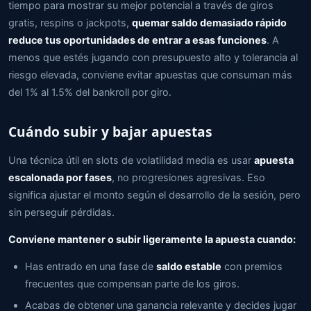
tiempo para mostrar su mejor potencial a través de giros
gratis, respins o jackpots,
quemar saldo demasiado rápido
reduce tus oportunidades de entrar a esas funciones
. A
menos que estés jugando con presupuesto alto y tolerancia al
riesgo elevada, conviene evitar apuestas que consuman más
del 1% al 1.5% del bankroll por giro.
Cuándo subir y bajar apuestas
Una técnica útil en slots de volatilidad media es usar
apuesta
escalonada por fases
, no progresiones agresivas. Eso
significa ajustar el monto según el desarrollo de la sesión, pero
sin perseguir pérdidas.
Conviene mantener o subir ligeramente la apuesta cuando:
Has entrado en una fase de
saldo estable
con premios
frecuentes que compensan parte de los giros.
Acabas de obtener una ganancia relevante y decides jugar