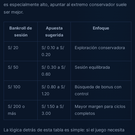
es especialmente alto, apuntar al extremo conservador suele
ser mejor.
Bankroll de
Apuesta
Enfoque
sesión
sugerida
S/ 20
S/ 0.10 a S/
Exploración conservadora
0.20
S/ 50
S/ 0.30 a S/
Sesión equilibrada
0.60
S/ 100
S/ 0.80 a S/
Búsqueda de bonus con
1.20
control
S/ 200 o
S/ 1.50 a S/
Mayor margen para ciclos
más
3.00
completos
La lógica detrás de esta tabla es simple: si el juego necesita