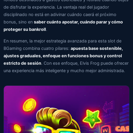
de disfrutar la experiencia. La ventaja real del jugador
disciplinado no está en adivinar cuándo caerá el próximo
bonus, sino en
saber cuánto apostar, cuándo parar y cómo
proteger su bankroll
.
En resumen, la mejor estrategia avanzada para esta slot de
BGaming combina cuatro pilares:
apuesta base sostenible,
ajustes graduales, enfoque en funciones bonus y control
estricto de sesión
. Con ese enfoque, Elvis Frog puede ofrecer
una experiencia más inteligente y mucho mejor administrada.