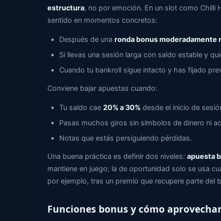
estructura
, no por emoción. En un slot como Chilli 
sentido en momentos concretos:
Después de una
ronda bonus moderadamente r
Si llevas una sesión larga con saldo estable y qu
Cuando tu bankroll sigue intacto y has fijado pr
Conviene bajar apuestas cuando:
Tu saldo cae
20% a 30%
desde el inicio de sesió
Pasas muchos giros sin símbolos de dinero ni ac
Notas que estás persiguiendo pérdidas.
Una buena práctica es definir dos niveles:
apuesta 
mantiene en juego; la de oportunidad solo se usa cu
por ejemplo, tras un premio que recupere parte del b
Funciones bonus y cómo aprovechar