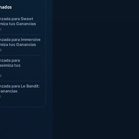
onados
anzada para Sweet
miza tus Ganancias
6
anzada para Immersive
miza tus Ganancias
6
nzada para
ximiza tus
6
nzada para Le Bandit:
Ganancias
6