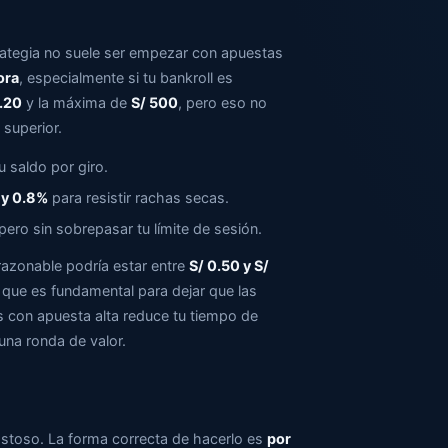
trategia no suele ser empezar con apuestas
ora
, especialmente si tu bankroll es
0.20
y la máxima de
S/ 500
, pero eso no
 superior.
u saldo por giro.
 y 0.8%
para resistir rachas secas.
 pero sin sobrepasar tu límite de sesión.
razonable podría estar entre
S/ 0.50 y S/
, que es fundamental para dejar que las
 con apuesta alta reduce tu tiempo de
una ronda de valor.
ostoso. La forma correcta de hacerlo es
por