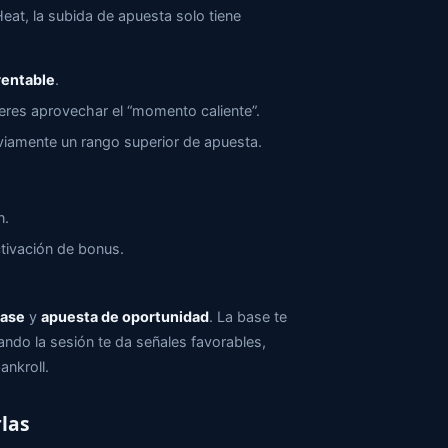
Heat, la subida de apuesta solo tiene
entable
.
ieres aprovechar el “momento caliente”.
eviamente un rango superior de apuesta.
n.
tivación de bonus.
base
y
apuesta de oportunidad
. La base te
ando la sesión te da señales favorables,
ankroll.
las