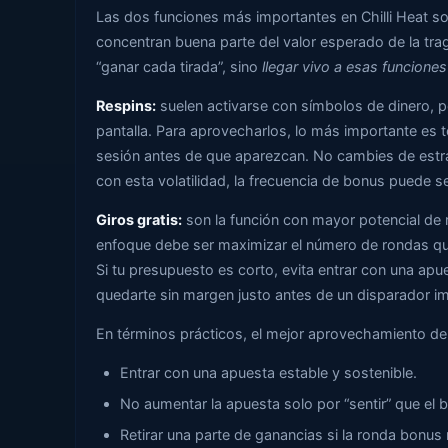
Las dos funciones más importantes en Chilli Heat s
concentran buena parte del valor esperado de la tr
“ganar cada tirada”, sino
llegar vivo a esas funciones
Respins:
suelen activarse con símbolos de dinero, 
pantalla. Para aprovecharlos, lo más importante es te
sesión antes de que aparezcan. No cambies de estrat
con esta volatilidad, la frecuencia de bonus puede ser
Giros gratis:
son la función con mayor potencial de 
enfoque debe ser maximizar el número de rondas qu
Si tu presupuesto es corto, evita entrar con una ap
quedarte sin margen justo antes de un disparador i
En términos prácticos, el mejor aprovechamiento de
Entrar con una apuesta estable y sostenible.
No aumentar la apuesta solo por “sentir” que el 
Retirar una parte de ganancias si la ronda bonus r