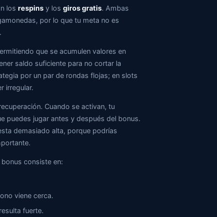
on los
respins
y los
giros gratis
. Ambas
agamonedas, por lo que tu meta no es
.
permitiendo que se acumulen valores en
ner saldo suficiente para no cortar la
egia por un par de rondas flojas; en slots
 irregular.
recuperación. Cuando se activan, tu
e puedes jugar antes y después del bonus.
uesta demasiado alta, porque podrías
mportante.
 bonus consiste en:
bono viene cerca.
esulta fuerte.