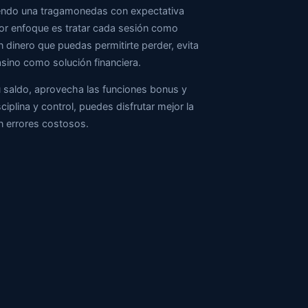
siendo una tragamonedas con expectativa
jor enfoque es tratar cada sesión como
 dinero que puedas permitirte perder, evita
asino como solución financiera.
tu saldo, aprovecha las funciones bonus y
iplina y control, puedes disfrutar mejor la
n errores costosos.