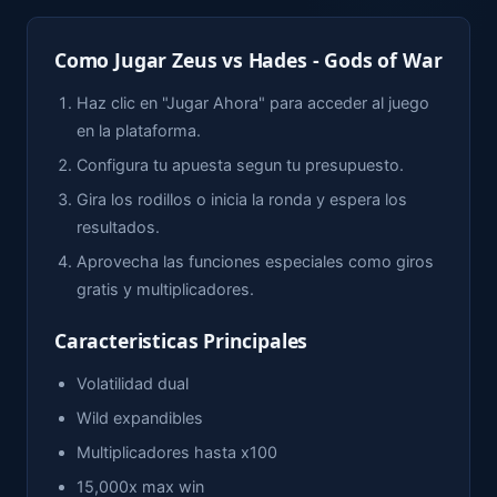
Como Jugar
Zeus vs Hades - Gods of War
Haz clic en "Jugar Ahora" para acceder al juego
en la plataforma.
Configura tu apuesta segun tu presupuesto.
Gira los rodillos o inicia la ronda y espera los
resultados.
Aprovecha las funciones especiales como giros
gratis y multiplicadores.
Caracteristicas Principales
Volatilidad dual
Wild expandibles
Multiplicadores hasta x100
15,000x max win