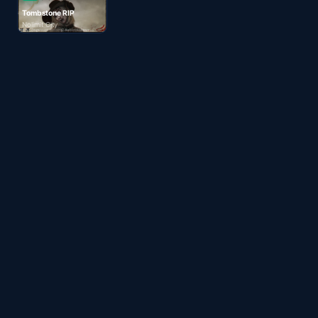
Tombstone RIP
Nolimit City