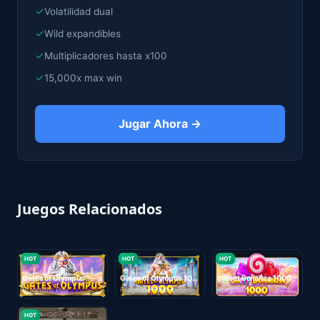
✓
Volatilidad dual
✓
Wild expandibles
✓
Multiplicadores hasta x100
✓
15,000x max win
Jugar Ahora →
Juegos Relacionados
HOT
HOT
HOT
Gates of Olympus
Gates of Olympus 1000
Sweet Bonanza 1000
Pragmatic Play
Pragmatic Play
Pragmatic Play
HOT