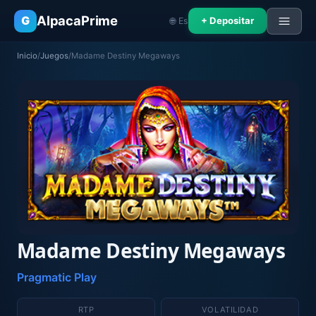
AlpacaPrime
G
+ Depositar
🌐 Es
Inicio
/
Juegos
/
Madame Destiny Megaways
Madame Destiny Megaways
Pragmatic Play
RTP
VOLATILIDAD