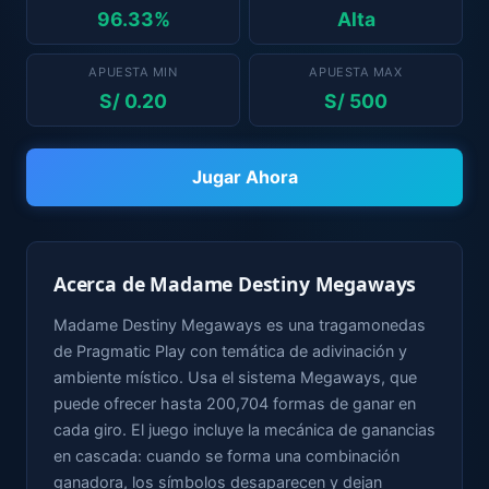
96.33%
Alta
APUESTA MIN
APUESTA MAX
S/ 0.20
S/ 500
Jugar Ahora
Acerca de
Madame Destiny Megaways
Madame Destiny Megaways es una tragamonedas
de Pragmatic Play con temática de adivinación y
ambiente místico. Usa el sistema Megaways, que
puede ofrecer hasta 200,704 formas de ganar en
cada giro. El juego incluye la mecánica de ganancias
en cascada: cuando se forma una combinación
ganadora, los símbolos desaparecen y dejan