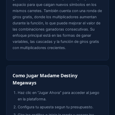
espacio para que caigan nuevos símbolos en los
mismos carretes. También cuenta con una ronda de
giros gratis, donde los multiplicadores aumentan
durante la función, lo que puede mejorar el valor de
las combinaciones ganadoras consecutivas. Su
enfoque principal está en las formas de ganar
variables, las cascadas y la función de giros gratis
con multiplicadores crecientes.
Como Jugar
Madame Destiny
Megaways
Haz clic en "Jugar Ahora" para acceder al juego
en la plataforma.
Configura tu apuesta segun tu presupuesto.
Gira los rodillos o inicia la ronda y espera los