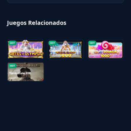
Juegos Relacionados
HOT
HOT
HOT
Gates of Olympus
Gates of Olympus 1000
Sweet Bonanza 1000
Pragmatic Play
Pragmatic Play
Pragmatic Play
HOT
Tombstone RIP
Nolimit City