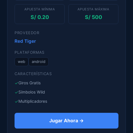
APUESTA MÍNIMA
APUESTA MÁXIMA
S/ 0.20
S/ 500
PROVEEDOR
Red Tiger
PLATAFORMAS
web
android
CARACTERÍSTICAS
✓
Giros Gratis
✓
Símbolos Wild
✓
Multiplicadores
Jugar Ahora →