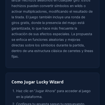
lanzar hechizos aleatorios en cualquier giro. Estos
hechizos pueden convertir símbolos en wilds o
activar multiplicadores, modificando el resultado de
la tirada. El juego también incluye una ronda de
giros gratis, donde la presencia del mago está
garantizada, lo que hace más frecuente la
activación de sus efectos especiales. La propuesta
se enfoca en funciones aleatorias y mejoras
directas sobre los símbolos durante la partida,
dentro de una estructura clásica de carretes y líneas
fijas.
Como Jugar
Lucky Wizard
Haz clic en "Jugar Ahora" para acceder al juego
en la plataforma.
Configura tu apuesta segun tu presupuesto.