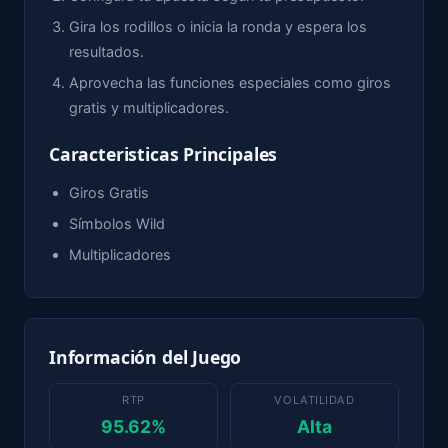
Gira los rodillos o inicia la ronda y espera los
resultados.
Aprovecha las funciones especiales como giros
gratis y multiplicadores.
Caracteristicas Principales
Giros Gratis
Símbolos Wild
Multiplicadores
Información del Juego
RTP
VOLATILIDAD
95.62%
Alta