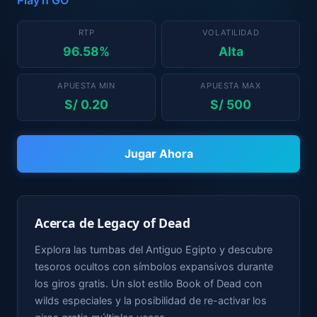
RTP
VOLATILIDAD
96.58%
Alta
APUESTA MIN
APUESTA MAX
S/ 0.20
S/ 500
Jugar Ahora
Acerca de
Legacy of Dead
Explora las tumbas del Antiguo Egipto y descubre
tesoros ocultos con símbolos expansivos durante
los giros gratis. Un slot estilo Book of Dead con
wilds especiales y la posibilidad de re-activar los