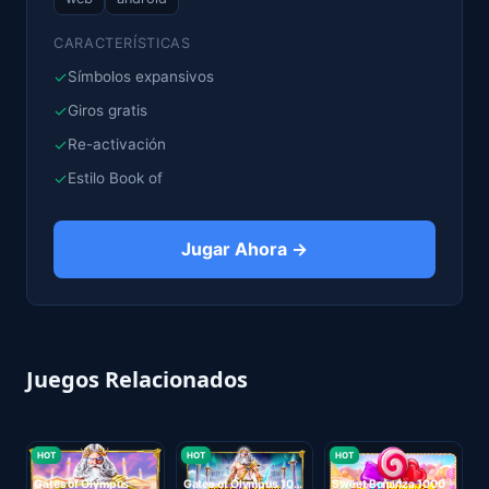
CARACTERÍSTICAS
✓
Símbolos expansivos
✓
Giros gratis
✓
Re-activación
✓
Estilo Book of
Jugar Ahora →
Juegos Relacionados
HOT
HOT
HOT
Gates of Olympus
Gates of Olympus 1000
Sweet Bonanza 1000