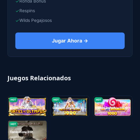
✓
Ronda Bonus
✓
Respins
✓
Wilds Pegajosos
Jugar Ahora →
Juegos Relacionados
HOT
HOT
HOT
Gates of Olympus
Gates of Olympus 1000
Sweet Bonanza 1000
Pragmatic Play
Pragmatic Play
Pragmatic Play
HOT
Tombstone RIP
Nolimit City