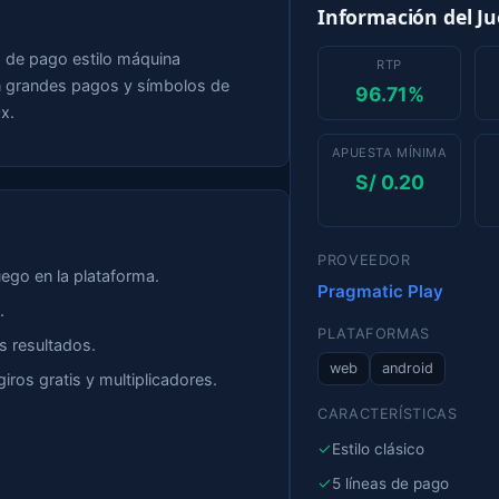
Información del J
s de pago estilo máquina
RTP
on grandes pagos y símbolos de
96.71%
x.
APUESTA MÍNIMA
S/ 0.20
PROVEEDOR
uego en la plataforma.
Pragmatic Play
.
PLATAFORMAS
os resultados.
web
android
ros gratis y multiplicadores.
CARACTERÍSTICAS
✓
Estilo clásico
✓
5 líneas de pago