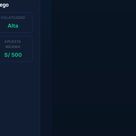
uego
VOLATILIDAD
Alta
APUESTA
MÁXIMA
S/ 500