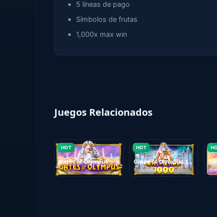
5 líneas de pago
Símbolos de frutas
1,000x max win
Juegos Relacionados
HOT
HOT
H
Gates of Olympus
Gates of Olympus 1000
Sw
Pragmatic Play
Pragmatic Play
Pra