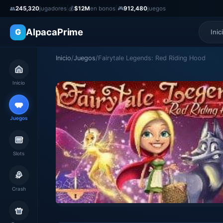
👥
💰
🎮
245,320
jugadores
|
$
12
M
en bonos
|
912,480
juegos
AlpacaPrime
G
Inic
Inicio
/
Juegos
/
Fairytale Legends: Red Riding Hood
Inicio
Juegos
7
7
7
Slots
Crash