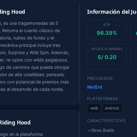
iding Hood
Información del J
nt, es una tragamonedas de 5
RTP
s. Retoma el cuento clásico de
96.39%
atoria, nubes de fondo y el
ecánica principal incluye tres
APUESTA MÍNIMA
pin, Surprise y Wild Spin. Además,
S/ 0.20
er: re-spins con wilds pegajosos,
uego de caminos que puede otorgar
lot de alta volatilidad, pensado
PROVEEDOR
ero con potencial de premios más
NetEnt
as al desarrollo de cada ronda.
PLATAFORMAS
web
android
CARACTERÍSTICAS
 Riding Hood
✓
Giros Gratis
uego en la plataforma.