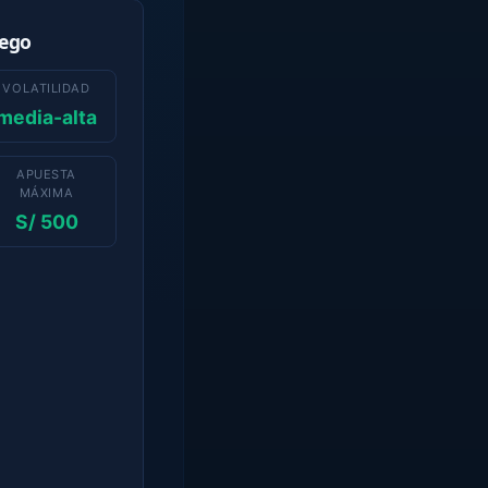
uego
VOLATILIDAD
media-alta
APUESTA
MÁXIMA
S/ 500