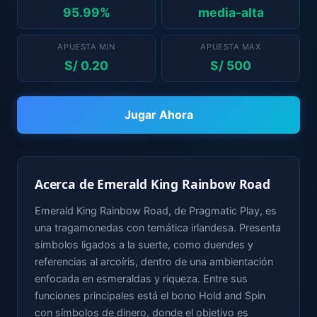
95.99%
media-alta
APUESTA MIN
APUESTA MAX
S/ 0.20
S/ 500
Jugar Ahora
Acerca de
Emerald King Rainbow Road
Emerald King Rainbow Road, de Pragmatic Play, es
una tragamonedas con temática irlandesa. Presenta
símbolos ligados a la suerte, como duendes y
referencias al arcoíris, dentro de una ambientación
enfocada en esmeraldas y riqueza. Entre sus
funciones principales está el bono Hold and Spin
con símbolos de dinero, donde el objetivo es