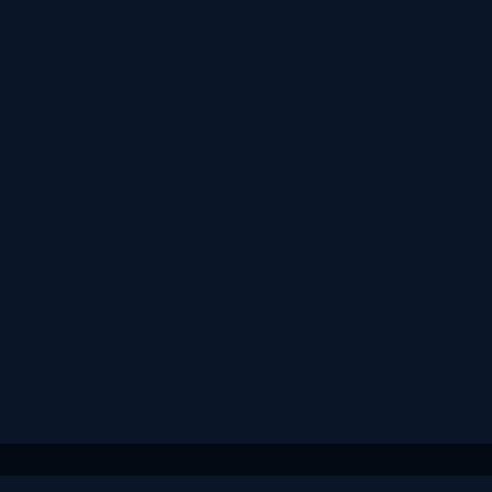
JUEGOS