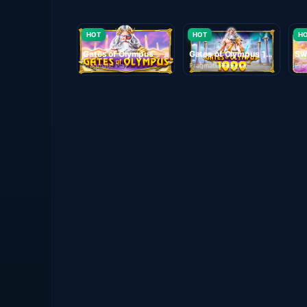
HOT
HOT
H
Gates of Olympus
Gates of Olympus 1000
Sw
Pragmatic Play
Pragmatic Play
Pra