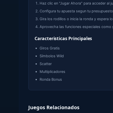
Haz clic en "Jugar Ahora" para acceder al j
Configura tu apuesta segun tu presupuesto
Gira los rodillos o inicia la ronda y espera l
Aprovecha las funciones especiales como gi
Caracteristicas Principales
Giros Gratis
Símbolos Wild
Scatter
Multiplicadores
Ronda Bonus
Juegos Relacionados