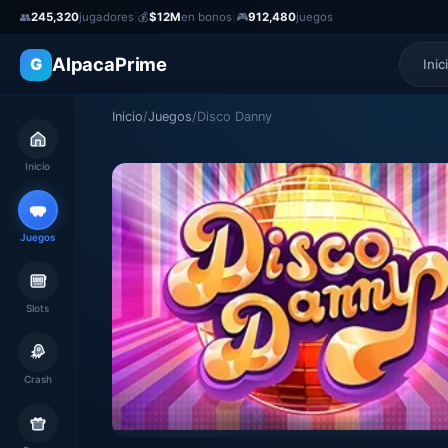
👥
💰
🎮
245,320
jugadores
|
$
12
M
en bonos
|
912,480
juegos
AlpacaPrime
G
Inic
Inicio
/
Juegos
/
Disco Danny
Inicio
Juegos
7
7
7
Slots
Crash