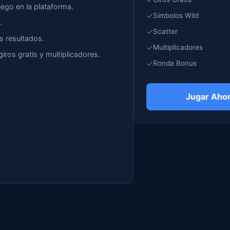
uego en la plataforma.
✓
Símbolos Wild
.
✓
Scatter
os resultados.
✓
Multiplicadores
ros gratis y multiplicadores.
✓
Ronda Bonus
Jugar Aho