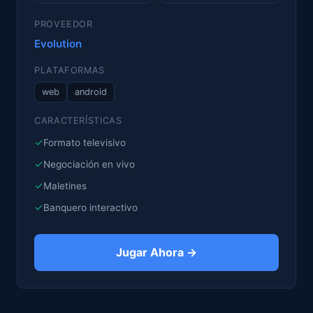
PROVEEDOR
Evolution
PLATAFORMAS
web
android
CARACTERÍSTICAS
✓
Formato televisivo
✓
Negociación en vivo
✓
Maletines
✓
Banquero interactivo
Jugar Ahora →