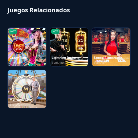
Juegos Relacionados
HOT
HOT
Crazy Time
Lightning Roulette
Speed Baccarat
Evolution
Evolution
Evolution
Monopoly Live
Evolution