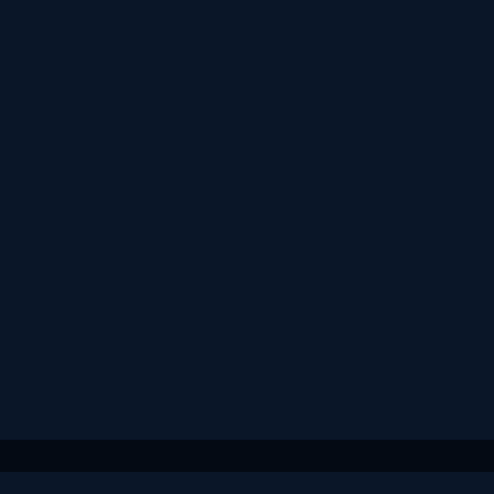
JUEGOS
INFORMACION