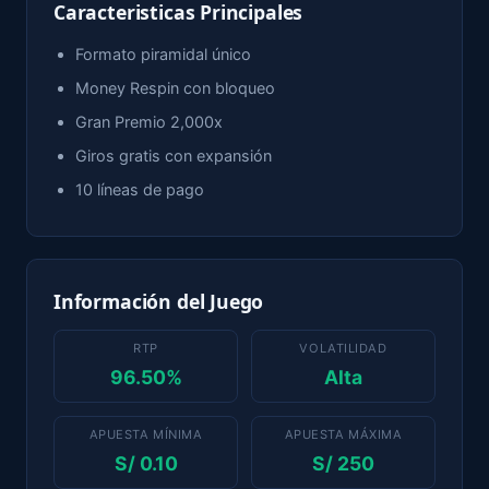
Caracteristicas Principales
Formato piramidal único
Money Respin con bloqueo
Gran Premio 2,000x
Giros gratis con expansión
10 líneas de pago
Información del Juego
RTP
VOLATILIDAD
96.50%
Alta
APUESTA MÍNIMA
APUESTA MÁXIMA
S/ 0.10
S/ 250