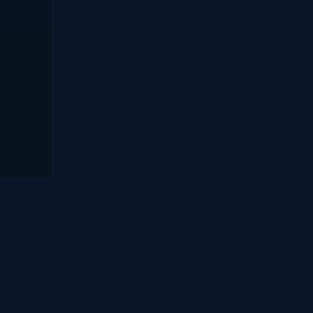
JUEGOS
Todos los Juegos
Tragamonedas