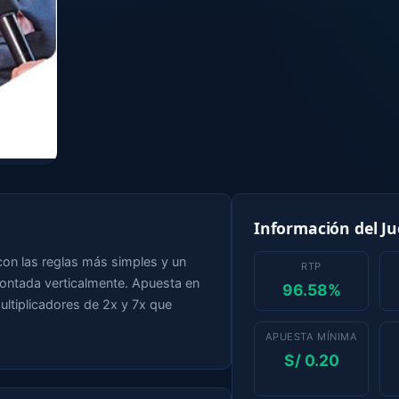
Información del J
con las reglas más simples y un
RTP
ontada verticalmente. Apuesta en
96.58%
ultiplicadores de 2x y 7x que
APUESTA MÍNIMA
S/ 0.20