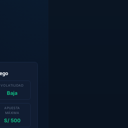
uego
VOLATILIDAD
Baja
APUESTA
MÁXIMA
S/ 500