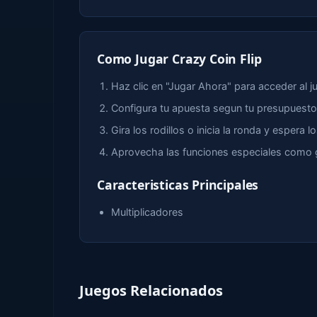
Como Jugar
Crazy Coin Flip
Haz clic en "Jugar Ahora" para acceder al j
Configura tu apuesta segun tu presupuesto
Gira los rodillos o inicia la ronda y espera l
Aprovecha las funciones especiales como gi
Caracteristicas Principales
Multiplicadores
Juegos Relacionados