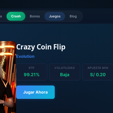
io
Crash
Bonos
Juegos
Blog
Crazy Coin Flip
Evolution
RTP
VOLATILIDAD
APUESTA MIN
99.21%
Baja
S/ 0.20
Jugar Ahora