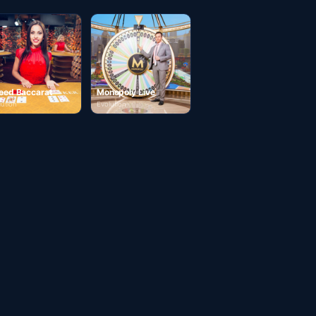
eed Baccarat
Monopoly Live
lution
Evolution