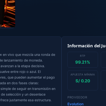
Información del J
ow en vivo que mezcla una ronda de
RTP
l de lanzamiento de moneda.
99.21%
 avanzan a la etapa decisiva.
suelve entre rojo o azul. El
APUESTA MÍNIMA
dores, que pueden aumentar el pago
S/ 0.20
ada en dos fases claras:
o simple de seguir en transmisión en
 de selección y un desenlace
PROVEEDOR
ofrece justamente esa estructura.
Evolution