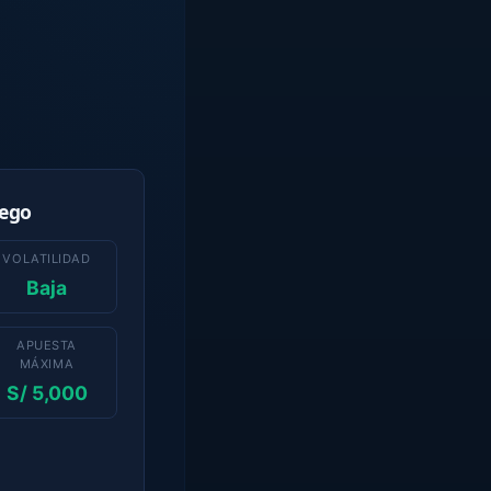
uego
VOLATILIDAD
Baja
APUESTA
MÁXIMA
S/ 5,000