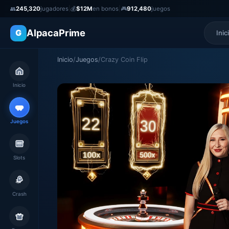
👥
💰
🎮
245,320
jugadores
|
$
12
M
en bonos
|
912,480
juegos
AlpacaPrime
G
Inic
Inicio
/
Juegos
/
Crazy Coin Flip
Inicio
Juegos
7
7
7
Slots
Crash