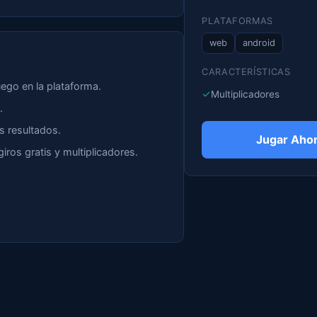
PLATAFORMAS
web
android
CARACTERÍSTICAS
uego en la plataforma.
✓
Multiplicadores
.
os resultados.
Jugar Aho
ros gratis y multiplicadores.