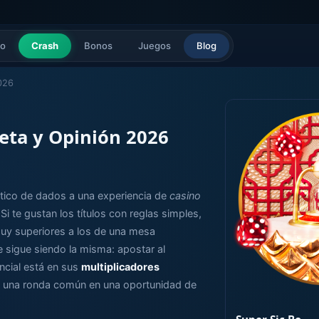
io
Crash
Bonos
Juegos
Blog
026
eta y Opinión 2026
iático de dados a una experiencia de
casino
 te gustan los títulos con reglas simples,
muy superiores a los de una mesa
e sigue siendo la misma: apostar al
encial está en sus
multiplicadores
r una ronda común en una oportunidad de