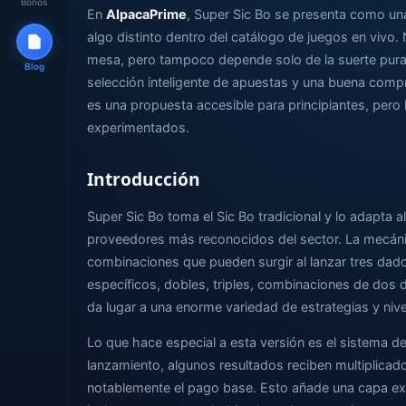
Bonos
En
AlpacaPrime
, Super Sic Bo se presenta como un
algo distinto dentro del catálogo de juegos en vivo
mesa, pero tampoco depende solo de la suerte pura p
Blog
selección inteligente de apuestas y una buena compr
es una propuesta accesible para principiantes, pero
experimentados.
Introducción
Super Sic Bo toma el Sic Bo tradicional y lo adapta a
proveedores más reconocidos del sector. La mecánic
combinaciones que pueden surgir al lanzar tres dado
específicos, dobles, triples, combinaciones de dos 
da lugar a una enorme variedad de estrategias y nive
Lo que hace especial a esta versión es el sistema d
lanzamiento, algunos resultados reciben multiplica
notablemente el pago base. Esto añade una capa ext