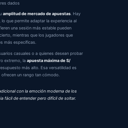
tres dados
su
amplitud de mercado de apuestas
. Hay
lo que permite adaptar la experiencia al
efieren una sesión más estable pueden
ierto, mientras que los jugadores que
s más específicas.
 usuarios casuales o a quienes desean probar
ro extremo, la
apuesta máxima de S/
resupuesto más alto. Esa versatilidad es
vo ofrecen un rango tan cómodo.
radicional con la emoción moderna de los
 fácil de entender pero difícil de soltar.