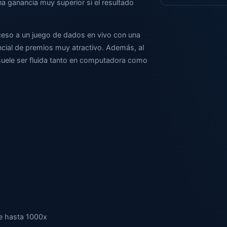
a ganancia muy superior si el resultado
cceso a un juego de dados en vivo con una
ncial de premios muy atractivo. Además, al
 suele ser fluida tanto en computadora como
de hasta 1000x