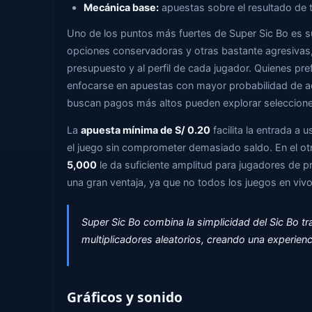
Mecánica base:
apuestas sobre el resultado de 
Uno de los puntos más fuertes de Super Sic Bo es 
opciones conservadoras y otras bastante agresivas, 
presupuesto y al perfil de cada jugador. Quienes pr
enfocarse en apuestas con mayor probabilidad de ac
buscan pagos más altos pueden explorar seleccione
La
apuesta mínima de S/ 0.20
facilita la entrada a
el juego sin comprometer demasiado saldo. En el ot
5,000
le da suficiente amplitud para jugadores de p
una gran ventaja, ya que no todos los juegos en vi
Super Sic Bo combina la simplicidad del Sic Bo t
multiplicadores aleatorios, creando una experiencia
Gráficos y sonido