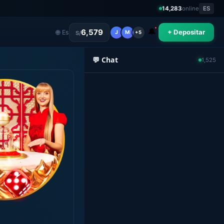
14,283
online
ES
🔔
6,579
+ Depositar
🌐 Es
J
M
S/
+5
💬 Chat
1,525