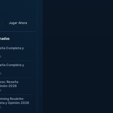
Jugar Ahora
onados
eña Completa y
6
seña Completa y
6
ess: Reseña
inión 2026
6
tning Roulette:
ta y Opinión 2026
6