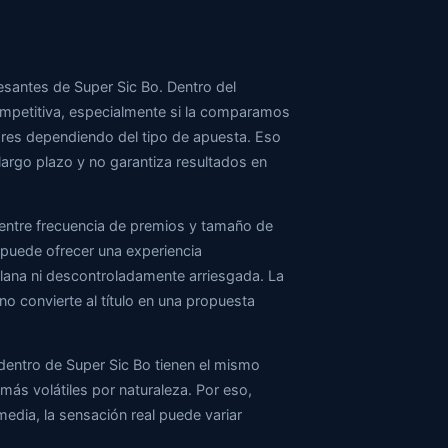
santes de Super Sic Bo. Dentro del
competitiva, especialmente si la comparamos
res dependiendo del tipo de apuesta. Eso
 largo plazo y no garantiza resultados en
 entre frecuencia de premios y tamaño de
o puede ofrecer una experiencia
plana ni descontroladamente arriesgada. La
no convierte al título en una propuesta
dentro de Super Sic Bo tienen el mismo
ás volátiles por naturaleza. Por eso,
 media, la sensación real puede variar