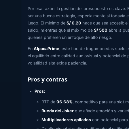
Por esa razón, la gestión del presupuesto es clav
ser una buena estrategia, especialmente si todavía
juego. El mínimo de
S/ 0.20
hace que sea accesible
saldo, mientras que el máximo de
S/ 500
abre la pu
quienes prefieren un enfoque de alto riesgo.
En
AlpacaPrime
, este tipo de tragamonedas suele 
el equilibrio entre calidad audiovisual y potencial d
volatilidad alta exige paciencia.
Pros y contras
Pros:
RTP de
96.68%
, competitivo para una slot 
Rueda del Joker
que añade emoción y varieda
Multiplicadores apilados
con potencial para
Diseño visual atractivo y diferente al estilo 