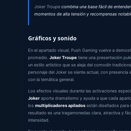
Joker Troupe
combina una base fácil de entende
momentos de alta tensión y recompensas notabl
Gráficos y sonido
En el apartado visual, Push Gaming vuelve a demostr
promedio.
Joker Troupe
tiene una presentación puli
un estilo artístico que se aleja del comodín tradici
personaje del Joker se siente actual, con presencia e
con la temática general.
Los efectos visuales durante las activaciones especi
Joker
aporta dramatismo y ayuda a que cada aparic
los
multiplicadores apilados
están diseñados para ca
resultado es una tragamonedas clara, atractiva y fá
intensidad.