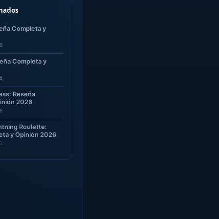
onados
eña Completa y
6
seña Completa y
6
ess: Reseña
inión 2026
6
tning Roulette:
ta y Opinión 2026
6