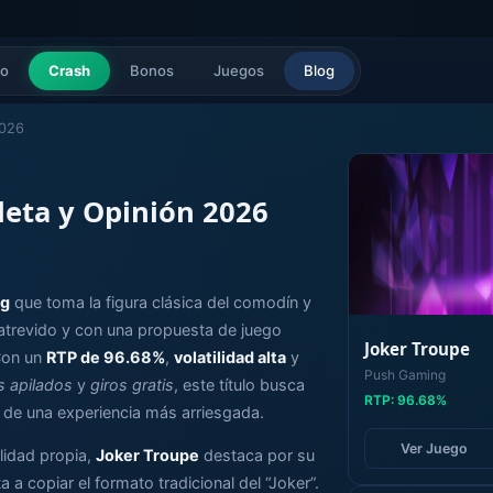
io
Crash
Bonos
Juegos
Blog
2026
leta y Opinión 2026
ng
que toma la figura clásica del comodín y
 atrevido y con una propuesta de juego
Joker Troupe
Con un
RTP de 96.68%
,
volatilidad alta
y
Push Gaming
s apilados
y
giros gratis
, este título busca
RTP:
96.68
%
 de una experiencia más arriesgada.
Ver Juego
lidad propia,
Joker Troupe
destaca por su
a copiar el formato tradicional del “Joker”.