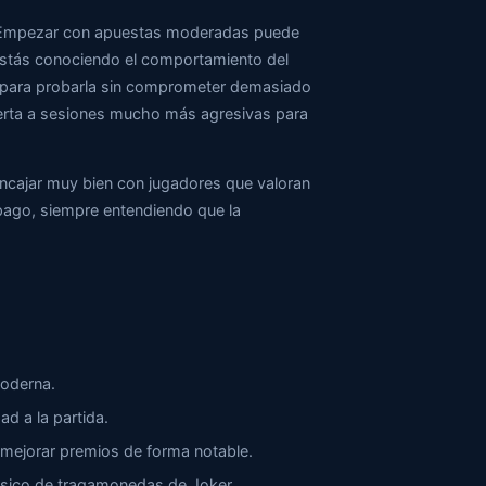
e. Empezar con apuestas moderadas puede
 estás conociendo el comportamiento del
 para probarla sin comprometer demasiado
erta a sesiones mucho más agresivas para
encajar muy bien con jugadores que valoran
e pago, siempre entendiendo que la
moderna.
d a la partida.
 mejorar premios de forma notable.
clásico de tragamonedas de Joker.