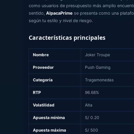
como usuarios de presupuesto más amplio encuentr
sentido,
AlpacaPrime
se presenta como una platafo
según tu estilo y nivel de riesgo.
Características principales
Nombre
Joker Troupe
Proveedor
Push Gaming
Categoría
Tragamonedas
RTP
96.68%
Volatilidad
Alta
Apuesta mínima
S/ 0.20
Apuesta máxima
S/ 500