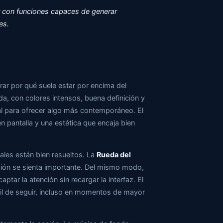
r con funciones capaces de generar
es.
ar por qué suele estar por encima del
da, con colores intensos, buena definición y
onal para ofrecer algo más contemporáneo. El
n pantalla y una estética que encaja bien
ales están bien resueltos. La
Rueda del
ión se sienta importante. Del mismo modo,
ptar la atención sin recargar la interfaz. El
cil de seguir, incluso en momentos de mayor