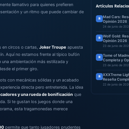
mente llamativo para quienes prefieren
Artículos Relaci
esentación y un ritmo que puede cambiar de
Mad Cars: Res
R
Opinión 2026
24 de junio de 202
Wolf Gold: Re
R
Opinión 2026
23 de junio de 202
s en circos o cartas,
Joker Troupe
apuesta
n. Aquí no estamos frente al típico bufón
Tome of Madn
R
Completa y Op
 una ambientación más estilizada y
23 de junio de 202
esde el primer giro.
XXXTreme Ligh
R
Reseña Comple
lots con mecánicas sólidas y un acabado
22 de junio de 202
periencia directa pero entretenida. La idea
icadores y una rueda de bonificación
que
da. Si te gustan los juegos donde una
anorama, esta tragamonedas merece
00
permite que tanto jugadores prudentes