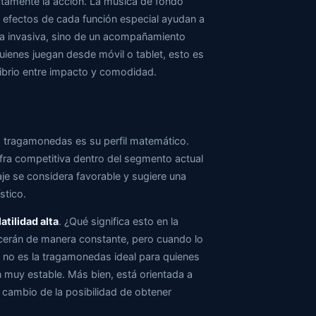
ctamente la acción. La música de fondo
s efectos de cada función especial ayudan a
ra invasiva, sino de un acompañamiento
quienes juegan desde móvil o tablet, esto es
ilibrio entre impacto y comodidad.
a tragamonedas es su perfil matemático.
ifra competitiva dentro del segmento actual
aje se considera favorable y sugiere una
stico.
latilidad alta
. ¿Qué significa esto en la
cerán de manera constante, pero cuando lo
a no es la tragamonedas ideal para quienes
muy estable. Más bien, está orientada a
cambio de la posibilidad de obtener