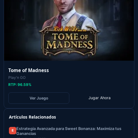
Tome of Madness
Play'n GO
RTP:
96.59
%
Jugar Ahora
Ver Juego
Artículos Relacionados
Estrategia Avanzada para Sweet Bonanza: Maximiza tus
E
Ganancias