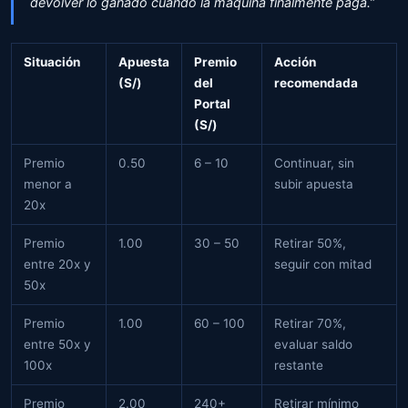
devolver lo ganado cuando la máquina finalmente paga.”
Situación
Apuesta
Premio
Acción
(S/)
del
recomendada
Portal
(S/)
Premio
0.50
6 – 10
Continuar, sin
menor a
subir apuesta
20x
Premio
1.00
30 – 50
Retirar 50%,
entre 20x y
seguir con mitad
50x
Premio
1.00
60 – 100
Retirar 70%,
entre 50x y
evaluar saldo
100x
restante
Premio
2.00
240+
Retirar mínimo