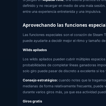
definido y no recargar en medio de una mala sesión. 
entre una experiencia entretenida y una impulsiva.
Aprovechando las funciones especia
Las funciones especiales son el corazón de Steam 
puede ayudarte a decidir mejor el ritmo y tamaño de
Wilds apilados
Los wilds apilados pueden cubrir múltiples espacios
probabilidades de completar líneas ganadoras importa
solo giro puede pasar de discreto a excelente si los
Consejo estratégico:
cuando notes que la tragamo
medianas de forma relativamente frecuente, puede va
durante varios giros más, ya que esa actividad pued
Giros gratis