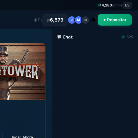
14,283
online
ES
🔔
6,579
+ Depositar
🌐 Es
J
M
S/
+5
💬 Chat
1,525
Jugar Ahora