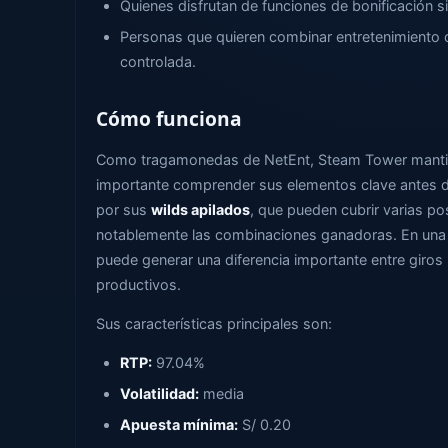
Quienes disfrutan de funciones de bonificación s
Personas que quieren combinar entretenimiento 
controlada.
Cómo funciona
Como tragamonedas de NetEnt, Steam Tower mantiene
importante comprender sus elementos clave antes de 
por sus
wilds apilados
, que pueden cubrir varias po
notablemente las combinaciones ganadoras. En una sl
puede generar una diferencia importante entre giros
productivos.
Sus características principales son:
RTP:
97.04%
Volatilidad:
media
Apuesta mínima:
S/ 0.20