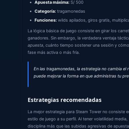
Apuesta máxima:
S/ 500
Categoría:
tragamonedas
Funciones:
wilds apilados, giros gratis, multipli
La lógica básica de juego consiste en girar los ca
ganadores. Sin embargo, la verdadera ventaja tácti
apuesta
, cuánto tiempo sostener una sesión y cómo
fase más activa o más fría.
En las tragamonedas, la estrategia no cambia el r
puede mejorar la forma en que administras tu pr
Estrategias recomendadas
La mejor estrategia para Steam Tower no consiste en
estilo de juego a su perfil. Al tener volatilidad media
disciplina más que las subidas agresivas de apuesta