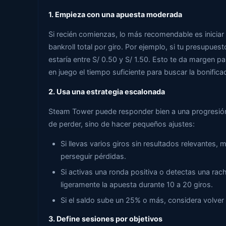
1. Empieza con una apuesta moderada
Si recién comienzas, lo más recomendable es inicia
bankroll total por giro. Por ejemplo, si tu presupue
estaría entre S/ 0.50 y S/ 1.50. Esto te da margen p
en juego el tiempo suficiente para buscar la bonifica
2. Usa una estrategia escalonada
Steam Tower puede responder bien a una progresión
de perder, sino de hacer pequeños ajustes:
Si llevas varios giros sin resultados relevantes, 
perseguir pérdidas.
Si activas una ronda positiva o detectas una ra
ligeramente la apuesta durante 10 a 20 giros.
Si el saldo sube un 25% o más, considera volver
3. Define sesiones por objetivos