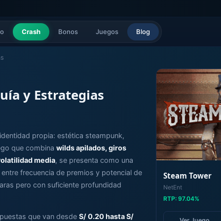
io
Crash
Bonos
Juegos
Blog
as
ía y Estrategias
dentidad propia: estética steampunk,
juego que combina
wilds apilados, giros
olatilidad media
, se presenta como una
 entre frecuencia de premios y potencial de
Steam Tower
laras pero con suficiente profundidad
NetEnt
RTP:
97.04
%
 apuestas que van desde
S/ 0.20 hasta S/
Ver Juego