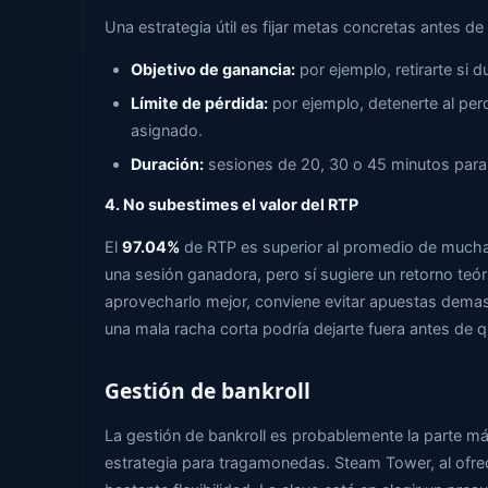
Una estrategia útil es fijar metas concretas antes d
Objetivo de ganancia:
por ejemplo, retirarte si du
Límite de pérdida:
por ejemplo, detenerte al pe
asignado.
Duración:
sesiones de 20, 30 o 45 minutos para e
4. No subestimes el valor del RTP
El
97.04%
de RTP es superior al promedio de mucha
una sesión ganadora, pero sí sugiere un retorno teór
aprovecharlo mejor, conviene evitar apuestas demasi
una mala racha corta podría dejarte fuera antes de 
Gestión de bankroll
La gestión de bankroll es probablemente la parte má
estrategia para tragamonedas. Steam Tower, al ofre