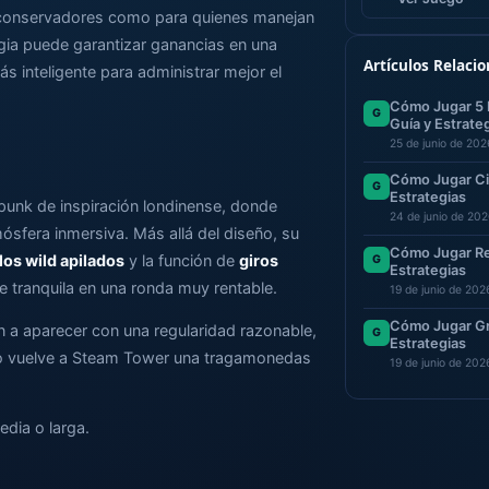
es conservadores como para quienes manejan
ia puede garantizar ganancias en una
Artículos Relaci
s inteligente para administrar mejor el
Cómo Jugar 5 
G
Guía y Estrate
25 de junio de 202
Cómo Jugar Cir
G
Estrategias
unk de inspiración londinense, donde
24 de junio de 202
sfera inmersiva. Más allá del diseño, su
Cómo Jugar Re
os wild apilados
y la función de
giros
G
Estrategias
tranquila en una ronda muy rentable.
19 de junio de 202
Cómo Jugar Gre
en a aparecer con una regularidad razonable,
G
Estrategias
to vuelve a Steam Tower una tragamonedas
19 de junio de 202
dia o larga.